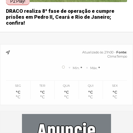
P2 Play!
DRACO realiza 8ª fase de operação e cumpre
prisões em Pedro II, Ceará e Rio de Janeiro;
confira!
Atualizado às 21h00 -
Fonte:
ClimaTempo
°
Mín.
°
Máx.
°
SEG
TER
QUA
QUI
SEX
°C
°C
°C
°C
°C
°C
°C
°C
°C
°C