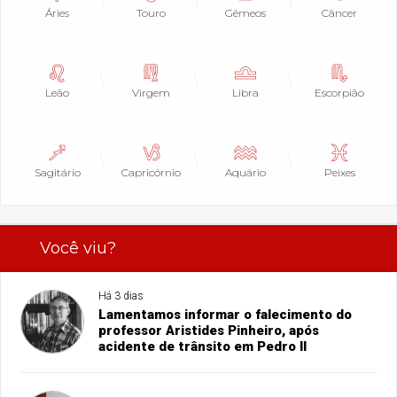
Áries
Touro
Gêmeos
Câncer
Leão
Virgem
Libra
Escorpião
Sagitário
Capricórnio
Aquário
Peixes
Você viu?
Há 3 dias
Lamentamos informar o falecimento do
professor Aristides Pinheiro, após
acidente de trânsito em Pedro II