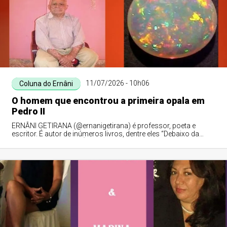
11/07/2026 - 10h06
Coluna do Ernâni
O homem que encontrou a primeira opala em
Pedro II
ERNÂNI GETIRANA (@ernanigetirana) é professor, poeta e
escritor. É autor de inúmeros livros, dentre eles “Debaixo da
Figueira do Meu Avô”. É membro da APLA, ALVAL, UBE-PI e do
IHGPI.