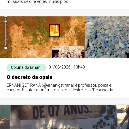
músicos de diferentes municípios.
01/08/2026 - 13h43
Coluna do Ernâni
O decreto da opala
ERNÂNI GETIRANA (@ernanigetirana) é professor, poeta e
escritor. É autor de inúmeros livros, dentre eles “Debaixo da
Figueira do Meu Avô”. É membro da APLA, ALVAL, UBE-PI e do
IHGPI.