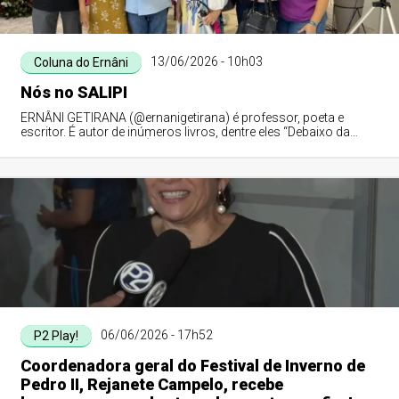
13/06/2026 - 10h03
Coluna do Ernâni
Nós no SALIPI
ERNÂNI GETIRANA (@ernanigetirana) é professor, poeta e
escritor. É autor de inúmeros livros, dentre eles “Debaixo da
Figueira do Meu Avô”. É membro da APLA, ALVAL, UBE-PI e do
IHGPI.
06/06/2026 - 17h52
P2 Play!
Coordenadora geral do Festival de Inverno de
Pedro II, Rejanete Campelo, recebe