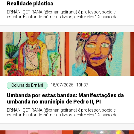
Realidade plástica
ERNÂNI GETIRANA (@ernanigetirana) é professor, poeta e
escritor. É autor de inúmeros livros, dentre eles “Debaixo da
Figueira do Meu Avô”. É membro da APLA, ALVAL, UBE-PI e do
IHGPI.
18/07/2026 - 10h37
Coluna do Ernâni
Umbanda por estas bandas: Manifestações da
umbanda no município de Pedro II, PI
ERNÂNI GETIRANA (@ernanigetirana) é professor, poeta e
escritor. É autor de inúmeros livros, dentre eles “Debaixo da
Figueira do Meu Avô”. É membro da APLA, ALVAL, UBE-PI e do
IHGPI.