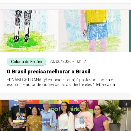
IHGPI.
20/06/2026 - 10h17
Coluna do Ernâni
O Brasil precisa melhorar o Brasil
ERNÂNI GETIRANA (@ernanigetirana) é professor, poeta e
escritor. É autor de inúmeros livros, dentre eles “Debaixo da
Figueira do Meu Avô”. É membro da APLA, ALVAL, UBE-PI e do
IHGPI.