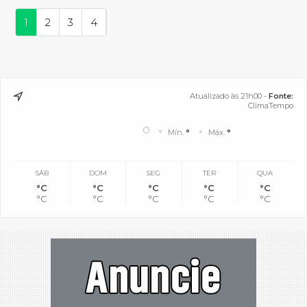
1
2
3
4
Atualizado às 21h00 -
Fonte:
ClimaTempo
°
Mín.
°
Máx.
°
SÁB
DOM
SEG
TER
QUA
°C
°C
°C
°C
°C
°C
°C
°C
°C
°C