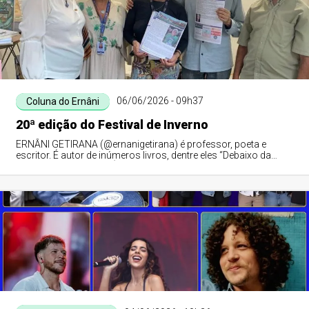
06/06/2026 - 09h37
Coluna do Ernâni
20ª edição do Festival de Inverno
ERNÂNI GETIRANA (@ernanigetirana) é professor, poeta e
escritor. É autor de inúmeros livros, dentre eles “Debaixo da
Figueira do Meu Avô”. É membro da APLA, ALVAL, UBE-PI e do
IHGPI.