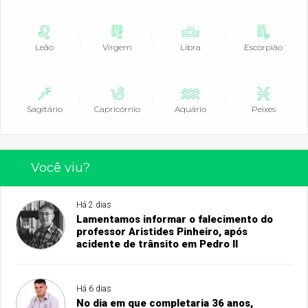
Leão
Virgem
Libra
Escorpião
Sagitário
Capricórnio
Aquário
Peixes
Você viu?
Há 2 dias
Lamentamos informar o falecimento do
professor Aristides Pinheiro, após
acidente de trânsito em Pedro II
Há 6 dias
No dia em que completaria 36 anos,