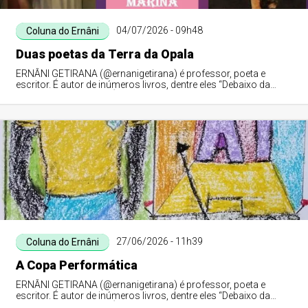
04/07/2026 - 09h48
Coluna do Ernâni
Duas poetas da Terra da Opala
ERNÂNI GETIRANA (@ernanigetirana) é professor, poeta e
escritor. É autor de inúmeros livros, dentre eles “Debaixo da
Figueira do Meu Avô”. É membro da APLA, ALVAL, UBE-PI e do
IHGPI.
27/06/2026 - 11h39
Coluna do Ernâni
A Copa Performática
ERNÂNI GETIRANA (@ernanigetirana) é professor, poeta e
escritor. É autor de inúmeros livros, dentre eles “Debaixo da
Figueira do Meu Avô”. É membro da APLA, ALVAL, UBE-PI e do