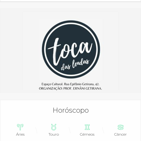
Horóscopo
Áries
Touro
Gêmeos
Câncer