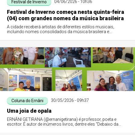
04/06/2026 - 10h36
Festival de Inverno
Festival de Inverno começa nesta quinta-feira
(04) com grandes nomes da música brasileira
A cidade receberá artistas de diferentes estilos musicais,
incluindo nomes consolidados da música brasileira e
representantes da nova geração.
30/05/2026 - 09h37
Coluna do Ernâni
Uma joia de opala
ERNÂNI GETIRANA (@ernanigetirana) é professor, poeta e
escritor. É autor de inúmeros livros, dentre eles “Debaixo da
Figueira do Meu Avô”. É membro da APLA, ALVAL, UBE-PI e do
IHGPI.