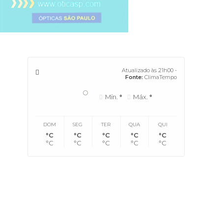
Atualizado às 21h00 -
Fonte:
ClimaTempo
°
Mín.
°
Máx.
°
DOM
SEG
TER
QUA
QUI
°C
°C
°C
°C
°C
°C
°C
°C
°C
°C