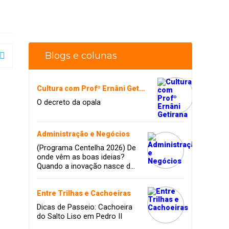
Blogs e colunas
Cultura com Profº Ernâni Getirana
O decreto da opala
Administração e Negócios
(Programa Centelha 2026) De
onde vêm as boas ideias?
Quando a inovação nasce da
coragem, da amizade e do
sonho de infância.
Entre Trilhas e Cachoeiras
Dicas de Passeio: Cachoeira
do Salto Liso em Pedro II