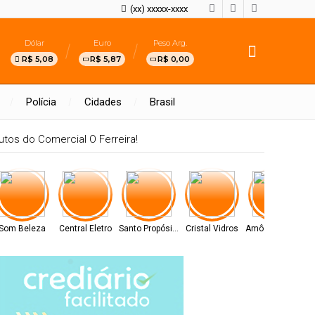
(xx) xxxxx-xxxx
Dólar
Euro
Peso Arg.
R$ 5,08
R$ 5,87
R$ 0,00
Polícia
Cidades
Brasil
tos do Comercial O Ferreira!
Som Beleza
Central Eletro
Santo Propósito
Cristal Vidros
Amô Cosméticos