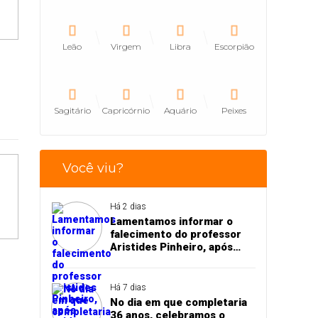
Leão
Virgem
Libra
Escorpião
Sagitário
Capricórnio
Aquário
Peixes
Você viu?
Há 2 dias
Lamentamos informar o
falecimento do professor
Aristides Pinheiro, após
acidente de trânsito em
Pedro II
Há 7 dias
No dia em que completaria
36 anos, celebramos o