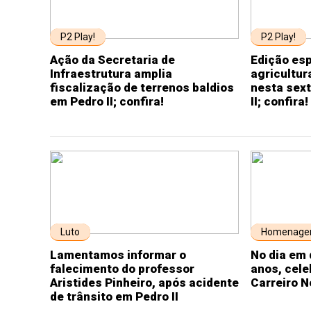
P2 Play!
P2 Play!
Ação da Secretaria de
Edição esp
Infraestrutura amplia
agricultur
fiscalização de terrenos baldios
nesta sext
em Pedro II; confira!
II; confira!
Luto
Homenag
Lamentamos informar o
No dia em 
falecimento do professor
anos, cel
Aristides Pinheiro, após acidente
Carreiro N
de trânsito em Pedro II