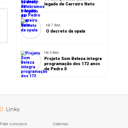
legado de Carreiro Neto
Há 7 dias
O decreto da opala
Há 3 dias
Projeto Som Beleza integra
programação dos 172 anos
de Pedro II
Links
Fale conosco
Galerias