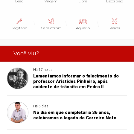
Leão
Virgem
Libra
Escorpião
Sagitário
Capricórnio
Aquário
Peixes
Você viu?
Há 17 horas
Lamentamos informar o falecimento do
professor Aristides Pinheiro, após
acidente de trânsito em Pedro II
Há 5 dias
No dia em que completaria 36 anos,
celebramos o legado de Carreiro Neto