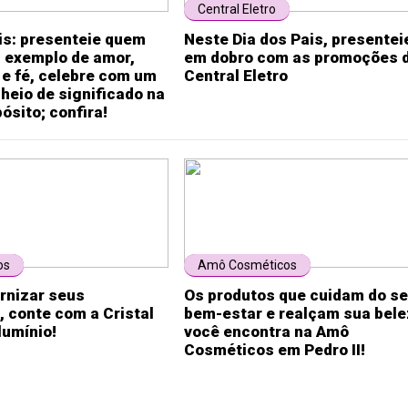
Central Eletro
is: presenteie quem
Neste Dia dos Pais, presentei
i exemplo de amor,
em dobro com as promoções 
e fé, celebre com um
Central Eletro
heio de significado na
ósito; confira!
os
Amô Cosméticos
rnizar seus
Os produtos que cuidam do s
 conte com a Cristal
bem-estar e realçam sua bel
lumínio!
você encontra na Amô
Cosméticos em Pedro II!