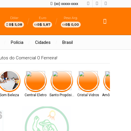
(xx) xxxxx-xxxx
Dólar
Euro
Peso Arg.
R$ 5,08
R$ 5,87
R$ 0,00
Polícia
Cidades
Brasil
tos do Comercial O Ferreira!
Som Beleza
Central Eletro
Santo Propósito
Cristal Vidros
Amô Cosméticos