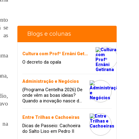
ento
á se
Blogs e colunas
m as
Cultura com Profº Ernâni Getirana
 uma
O decreto da opala
ana,
Administração e Negócios
(Programa Centelha 2026) De
dio,
onde vêm as boas ideias?
Quando a inovação nasce da
tavo
coragem, da amizade e do
sonho de infância.
Entre Trilhas e Cachoeiras
e na
Dicas de Passeio: Cachoeira
do Salto Liso em Pedro II