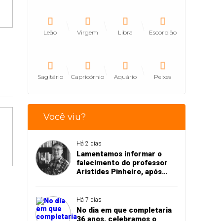
Leão
Virgem
Libra
Escorpião
Sagitário
Capricórnio
Aquário
Peixes
Você viu?
Há 2 dias
Lamentamos informar o
falecimento do professor
Aristides Pinheiro, após
acidente de trânsito em
Pedro II
Há 7 dias
No dia em que completaria
36 anos, celebramos o