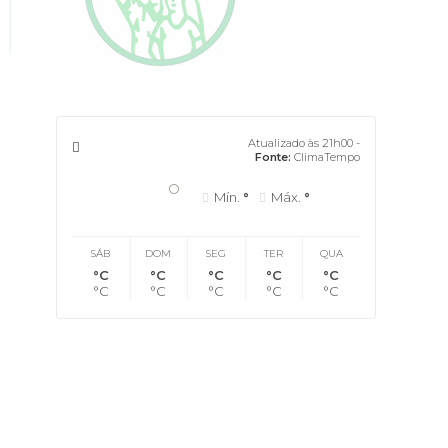
Atualizado às 21h00 -
Fonte:
ClimaTempo
°
Mín.
°
Máx.
°
SÁB
DOM
SEG
TER
QUA
°C
°C
°C
°C
°C
°C
°C
°C
°C
°C