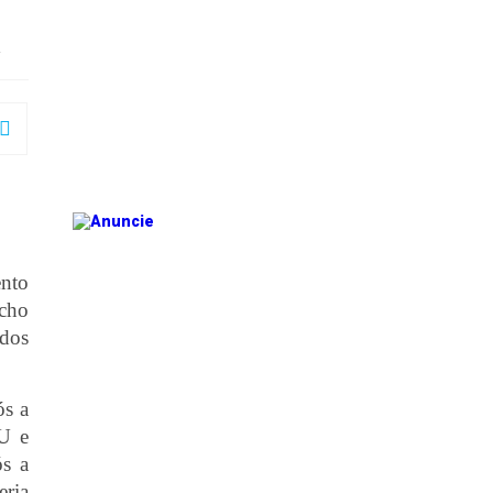
.
ento
echo
 dos
ós a
MU e
ós a
eria