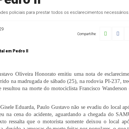
ades policiais para prestar todos os esclarecimentos necessários
29
Compartilhe:
ustavo Oliveira Honorato emitiu uma nota de esclarecim
rrido na madrugada de sábado (25), na rodovia PI-237, tr
ue resultou na morte do motociclista Francisco Wanderson
isele Eduarda, Paulo Gustavo não se evadiu do local ap
eceu na cena do acidente, aguardando a chegada do SA
xto ressalta que o motorista somente deixou o local ap
, devido a ameaças de morte feitas por populares, o que t