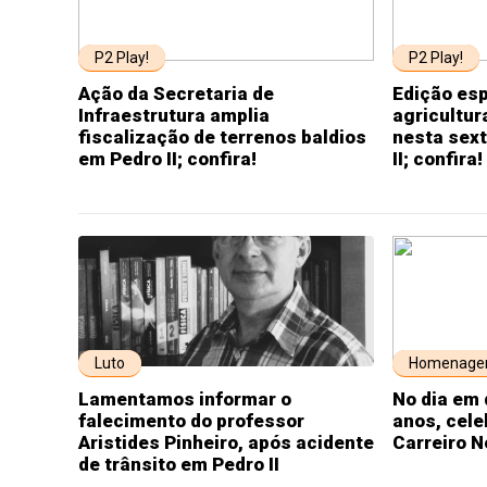
P2 Play!
P2 Play!
Ação da Secretaria de
Edição esp
Infraestrutura amplia
agricultur
fiscalização de terrenos baldios
nesta sext
em Pedro II; confira!
II; confira!
Luto
Homenag
Lamentamos informar o
No dia em 
falecimento do professor
anos, cel
Aristides Pinheiro, após acidente
Carreiro N
de trânsito em Pedro II