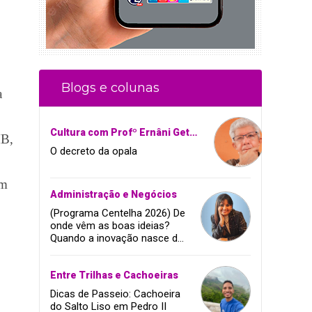
Blogs e colunas
a
Cultura com Profº Ernâni Getirana
MB,
O decreto da opala
em
Administração e Negócios
(Programa Centelha 2026) De
onde vêm as boas ideias?
Quando a inovação nasce da
coragem, da amizade e do
sonho de infância.
Entre Trilhas e Cachoeiras
Dicas de Passeio: Cachoeira
do Salto Liso em Pedro II