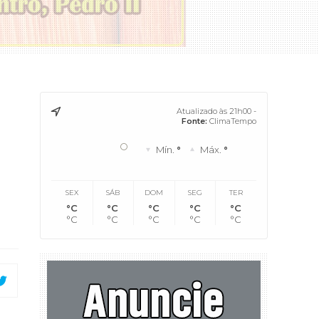
Atualizado às 21h00 -
Fonte:
ClimaTempo
°
Mín.
°
Máx.
°
SEX
SÁB
DOM
SEG
TER
°C
°C
°C
°C
°C
°C
°C
°C
°C
°C