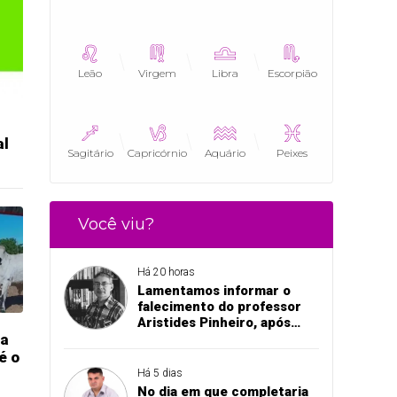
Leão
Virgem
Libra
Escorpião
al
Sagitário
Capricórnio
Aquário
Peixes
Você viu?
Há 20 horas
Lamentamos informar o
falecimento do professor
Aristides Pinheiro, após
ua
acidente de trânsito em
Pedro II
é o
Há 5 dias
No dia em que completaria