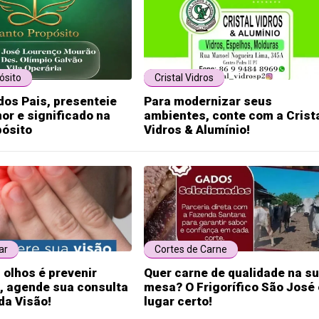
ósito
Cristal Vidros
dos Pais, presenteie
Para modernizar seus
or e significado na
ambientes, conte com a Crist
pósito
Vidros & Alumínio!
ar
Cortes de Carne
 olhos é prevenir
Quer carne de qualidade na s
, agende sua consulta
mesa? O Frigorífico São José 
da Visão!
lugar certo!