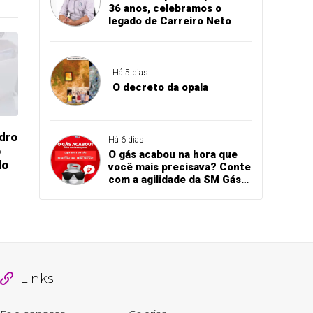
36 anos, celebramos o
legado de Carreiro Neto
Há 5 dias
O decreto da opala
dro
Há 6 dias
o
O gás acabou na hora que
do
você mais precisava? Conte
com a agilidade da SM Gás
para receber seu botijão
sem demora!
Links