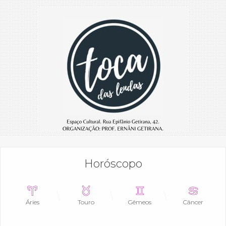
Horóscopo
Áries
Touro
Gêmeos
Câncer