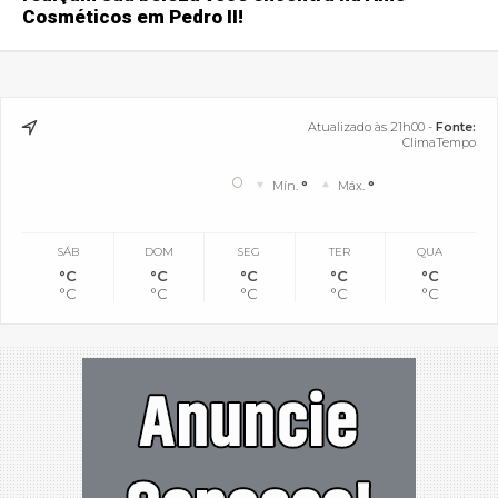
Cosméticos em Pedro II!
Atualizado às 21h00 -
Fonte:
ClimaTempo
°
Mín.
°
Máx.
°
SÁB
DOM
SEG
TER
QUA
°C
°C
°C
°C
°C
°C
°C
°C
°C
°C