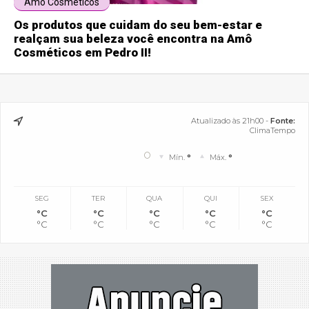
Amô Cosméticos
Os produtos que cuidam do seu bem-estar e
realçam sua beleza você encontra na Amô
Cosméticos em Pedro II!
Atualizado às 21h00 -
Fonte:
ClimaTempo
°
Mín.
°
Máx.
°
SEG
TER
QUA
QUI
SEX
°C
°C
°C
°C
°C
°C
°C
°C
°C
°C