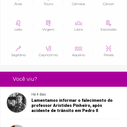
Áries
Touro
Gêmeos
Câncer
Leão
Virgem
Libra
Escorpião
Sagitário
Capricórnio
Aquário
Peixes
Você viu?
Há 4 dias
Lamentamos informar o falecimento do
professor Aristides Pinheiro, após
acidente de trânsito em Pedro II