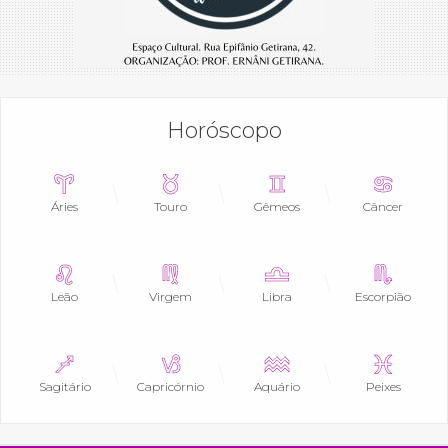
Horóscopo
Áries
Touro
Gêmeos
Câncer
Leão
Virgem
Libra
Escorpião
Sagitário
Capricórnio
Aquário
Peixes