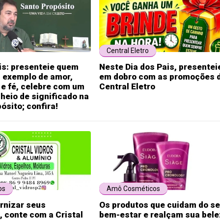
Central Eletro
is: presenteie quem
Neste Dia dos Pais, presentei
i exemplo de amor,
em dobro com as promoções 
e fé, celebre com um
Central Eletro
heio de significado na
ósito; confira!
os
Amô Cosméticos
rnizar seus
Os produtos que cuidam do s
 conte com a Cristal
bem-estar e realçam sua bel