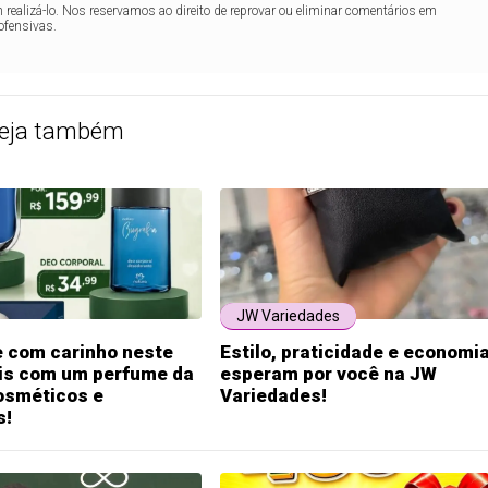
realizá-lo. Nos reservamos ao direito de reprovar ou eliminar comentários em
ofensivas.
eja também
JW Variedades
e com carinho neste
Estilo, praticidade e economi
ais com um perfume da
esperam por você na JW
sméticos e
Variedades!
s!