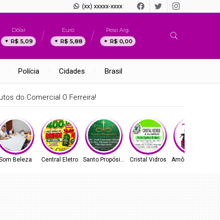
(xx) xxxxx-xxxx
Dólar
Euro
Peso Arg.
R$ 5,09
R$ 5,88
R$ 0,00
Polícia
Cidades
Brasil
tos do Comercial O Ferreira!
Som Beleza
Central Eletro
Santo Propósito
Cristal Vidros
Amô Cosméticos