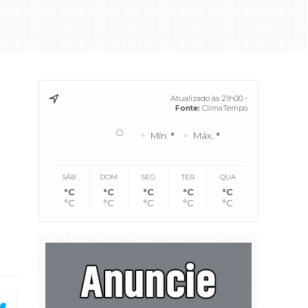
Atualizado às 21h00 -
Fonte:
ClimaTempo
°
Mín.
°
Máx.
°
SÁB
DOM
SEG
TER
QUA
°C
°C
°C
°C
°C
°C
°C
°C
°C
°C