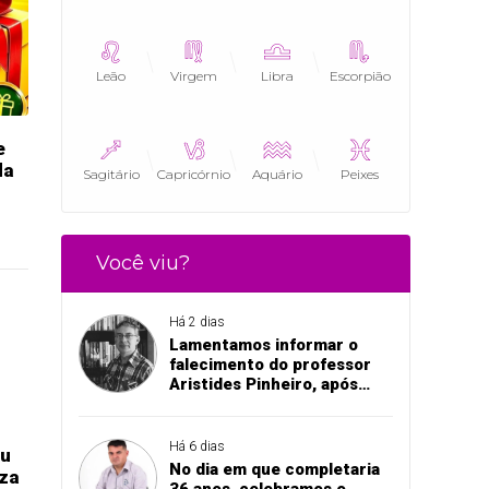
Leão
Virgem
Libra
Escorpião
e
da
Sagitário
Capricórnio
Aquário
Peixes
Você viu?
Há 2 dias
Lamentamos informar o
falecimento do professor
Aristides Pinheiro, após
acidente de trânsito em
Pedro II
Há 6 dias
eu
No dia em que completaria
eza
36 anos, celebramos o