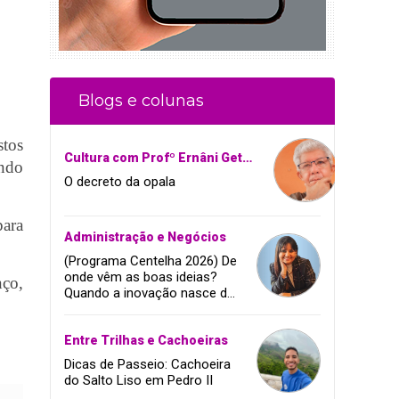
Blogs e colunas
stos
Cultura com Profº Ernâni Getirana
ando
O decreto da opala
para
Administração e Negócios
(Programa Centelha 2026) De
onde vêm as boas ideias?
nço,
Quando a inovação nasce da
coragem, da amizade e do
sonho de infância.
Entre Trilhas e Cachoeiras
Dicas de Passeio: Cachoeira
do Salto Liso em Pedro II