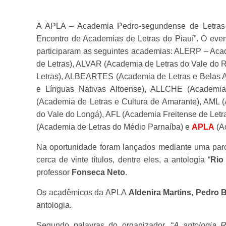
A APLA – Academia Pedro-segundense de Letras e
Encontro de Academias de Letras do Piauí”. O even
participaram as seguintes academias: ALERP – Aca
de Letras), ALVAR (Academia de Letras do Vale do
Letras), ALBEARTES (Academia de Letras e Belas Ar
e Línguas Nativas Altoense), ALLCHE (Academia 
(Academia de Letras e Cultura de Amarante), AML 
do Vale do Longá), AFL (Academia Freitense de Letr
(Academia de Letras do Médio Parnaíba) e
APLA
(A
Na oportunidade foram lançados mediante uma parc
cerca de vinte títulos, dentre eles, a antologia “
Rio
professor
Fonseca Neto
.
Os acadêmicos da APLA
Aldenira Martins
,
Pedro B
antologia.
Segundo palavras do organizador, “
A antologia 