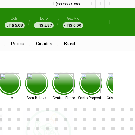
(xx) xxxxx-xxxx
Dólar
Euro
Peso Arg.
R$ 5,08
R$ 5,87
R$ 0,00
Polícia
Cidades
Brasil
Luto
Som Beleza
Central Eletro
Santo Propósito
Cristal Vidros
A