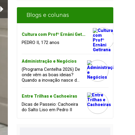
Blogs e colunas
Cultura com Profº Ernâni Getirana
PEDRO II, 172 anos
Administração e Negócios
(Programa Centelha 2026) De
onde vêm as boas ideias?
Quando a inovação nasce da
coragem, da amizade e do
sonho de infância.
Entre Trilhas e Cachoeiras
Dicas de Passeio: Cachoeira
do Salto Liso em Pedro II