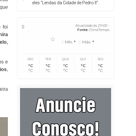
eles “Lendas da Cidade de Pedro II”.
 que
Atualizado às 21h00 -
 foi
Fonte:
ClimaTempo
nira
°
Mín.
°
Máx.
°
elo,
SEG
TER
QUA
QUI
SEX
os e
°C
°C
°C
°C
°C
ios
,
°C
°C
°C
°C
°C
eira