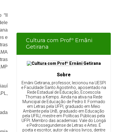
 “II
dele
bana
es e
Cultura com Profº Ernâni
tras
Getirana
EAMA
tras
ALMP
Sobre
Ernâni Getirana, professor, lecionou na UESPI
iauí
e Faculdade Santo Agostinho, aposentado na
Rede Estadual de Educação, Ecoescola
APL,
Thomas a Kemps. Ainda na ativa na Rede
Municipal de Educação de Pedro II. Formado
em Letras pela UFPI, graduado em Meio
Ambiente pela UnB, graduado em Educação
tada
pela UFRJ, mestre em Políticas Públicas pela
UFPI. Membro das academias: Vale do Longá
e Pedrossegundense de Letras e Artes. É
poeta e escritor, autor de vários livros, dentre
emia