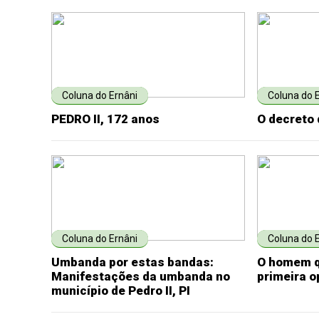
Coluna do Ernâni
Coluna do 
PEDRO II, 172 anos
O decreto 
Coluna do Ernâni
Coluna do 
Umbanda por estas bandas:
O homem q
Manifestações da umbanda no
primeira o
município de Pedro II, PI