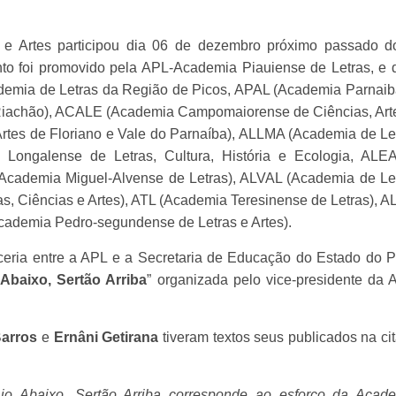
 Artes participou dia 06 de dezembro próximo passado do
to foi promovido pela APL-Academia Piauiense de Letras, e 
demia de Letras da Região de Picos, APAL (Academia Parnai
 Riachão), ACALE (Academia Campomaiorense de Ciências, Art
tes de Floriano e Vale do Parnaíba), ALLMA (Academia de Le
Longalense de Letras, Cultura, História e Ecologia, AL
(Academia Miguel-Alvense de Letras), ALVAL (Academia de Le
as, Ciências e Artes), ATL (Academia Teresinense de Letras), 
cademia Pedro-segundense de Letras e Artes).
eria entre a APL e a Secretaria de Educação do Estado do P
 Abaixo, Sertão Arriba
” organizada pelo vice-presidente da 
arros
e
Ernâni Getirana
tiveram textos seus publicados na ci
Rio Abaixo, Sertão Arriba corresponde ao esforço da Acad