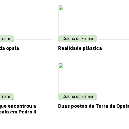
Ernâni
Coluna do Ernâni
da opala
Realidade plástica
Ernâni
Coluna do Ernâni
ue encontrou a
Duas poetas da Terra da Opal
pala em Pedro II