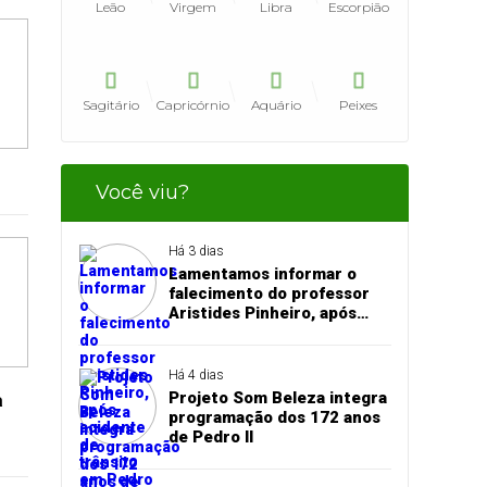
Leão
Virgem
Libra
Escorpião
Sagitário
Capricórnio
Aquário
Peixes
Você viu?
Há 3 dias
Lamentamos informar o
falecimento do professor
Aristides Pinheiro, após
acidente de trânsito em
Pedro II
Há 4 dias
Projeto Som Beleza integra
a
programação dos 172 anos
de Pedro II