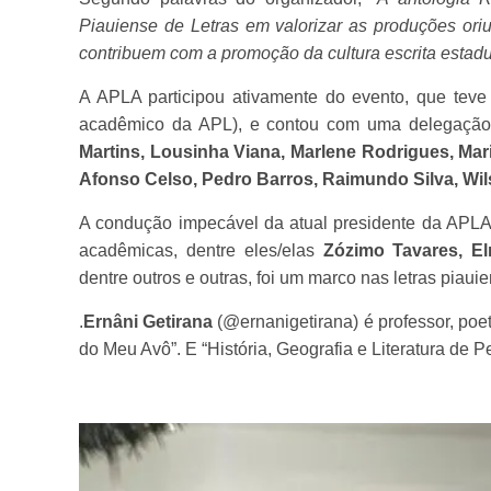
Piauiense de Letras em valorizar as produções ori
contribuem com a promoção da cultura escrita estad
A APLA participou ativamente do evento, que teve
acadêmico da APL), e contou com uma delegação
Martins, Lousinha Viana, Marlene Rodrigues, Ma
Afonso Celso, Pedro Barros, Raimundo Silva, Wil
A condução impecável da atual presidente da APL
acadêmicas, dentre eles/elas
Zózimo Tavares, El
dentre outros e outras, foi um marco nas letras piaui
.
Ernâni Getirana
(@ernanigetirana) é professor, poeta
do Meu Avô”. E “História, Geografia e Literatura de Pe