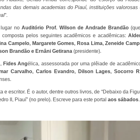
undas das demais academias do Piauí, instituições valorosas
ual
”.
 lugar no
Auditório Prof. Wilson de Andrade Brandão
(que
 composta pelos seguintes acadêmicos e acadêmicas:
Alde
rina Campelo, Margarete Gomes, Rosa Lima, Zeneide Camp
son Brandão e Ernâni Getirana
(presidente).
A,
Fides Ang
élica, assessorada por uma plêiade de acadêmic
mar Carvalho, Carlos Evandro, Dilson Lages, Socorro R
enses.
 e escritor. É o autor, dentre outros livros, de “Debaixo da Figu
dro II, Piauí” (no prelo). Escreve para este portal
aos sábados
.