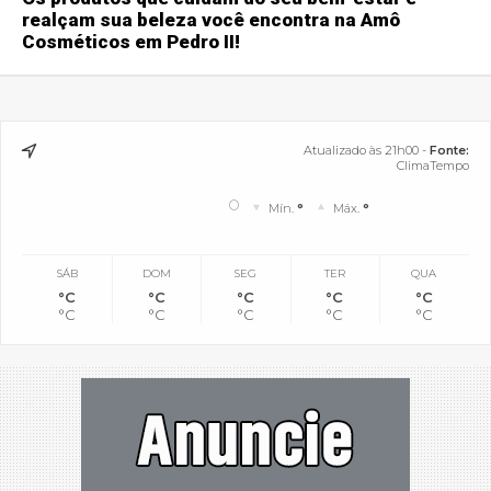
realçam sua beleza você encontra na Amô
Cosméticos em Pedro II!
Atualizado às 21h00 -
Fonte:
ClimaTempo
°
Mín.
°
Máx.
°
SÁB
DOM
SEG
TER
QUA
°C
°C
°C
°C
°C
°C
°C
°C
°C
°C