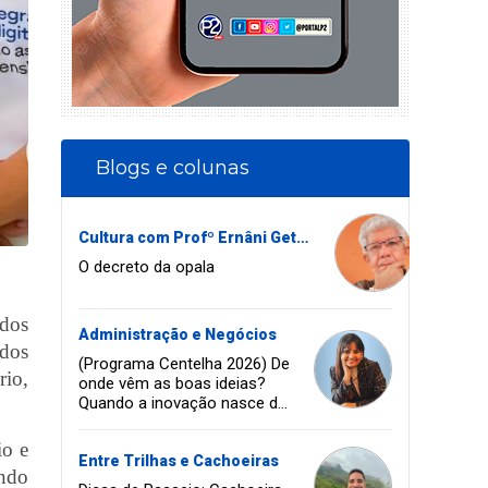
Blogs e colunas
Cultura com Profº Ernâni Getirana
O decreto da opala
 dos
Administração e Negócios
dos
(Programa Centelha 2026) De
rio,
onde vêm as boas ideias?
Quando a inovação nasce da
coragem, da amizade e do
sonho de infância.
io e
Entre Trilhas e Cachoeiras
ando