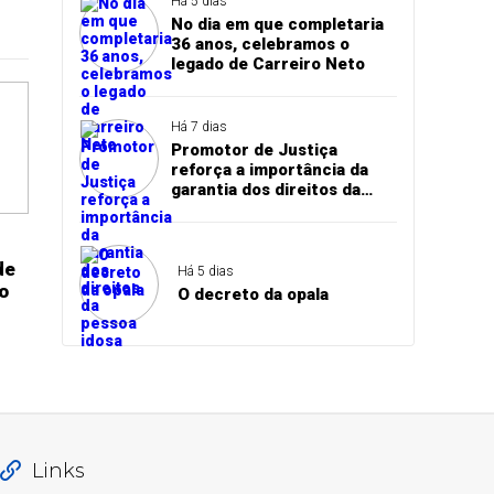
Há 5 dias
No dia em que completaria
36 anos, celebramos o
legado de Carreiro Neto
Há 7 dias
Promotor de Justiça
reforça a importância da
garantia dos direitos da
pessoa idosa durante visita
ao CREAS de Pedro II
de
Há 5 dias
o
O decreto da opala
Links