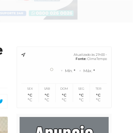
e
Atualizado às 21h00 -
Fonte:
ClimaTempo
°
Mín.
°
Máx.
°
SEX
SÁB
DOM
SEG
TER
°C
°C
°C
°C
°C
°C
°C
°C
°C
°C