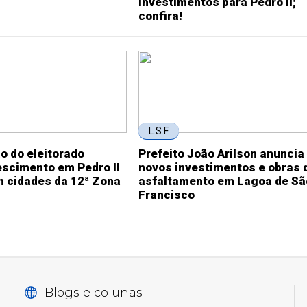
investimentos para Pedro II;
confira!
L.S.F
o do eleitorado
Prefeito João Arilson anuncia
escimento em Pedro II
novos investimentos e obras 
m cidades da 12ª Zona
asfaltamento em Lagoa de Sã
Francisco
Blogs e colunas