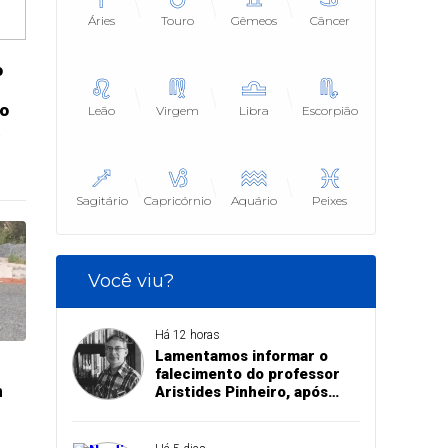
Áries
Touro
Gêmeos
Câncer
o
ro
Leão
Virgem
Libra
Escorpião
a
Sagitário
Capricórnio
Aquário
Peixes
Você viu?
Há 12 horas
Lamentamos informar o
falecimento do professor
m
Aristides Pinheiro, após
acidente de trânsito em
Pedro II