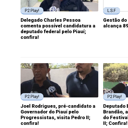
P2 Play!
L.S.F
Delegado Charles Pessoa
Gestão do 
comenta possível candidatura a
alcança 8
deputado federal pelo Piauí;
confira!
P2 Play!
P2 Play!
Joel Rodrigues, pré-candidato a
Deputado 
Governador do Piauí pelo
Brandão, a
Progressistas, visita Pedro II;
do Festiva
confira!
II; Confira!