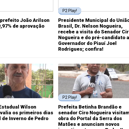
P2 Play!
prefeito João Arilson
Presidente Municipal do Uniã
9,97% de aprovação
Brasil, Dr. Nelson Nogueira,
recebe a visita do Senador Ci
Nogueira e do pré-candidato 
Governador do Piauí Joel
Rodrigues; confira!
P2 Play!
Estadual Wilson
Prefeita Betinha Brandão e
valia os primeiros dias
senador Ciro Nogueira visita
l de Inverno de Pedro
obra do Portal da Serra dos
Matões e anunciam novos