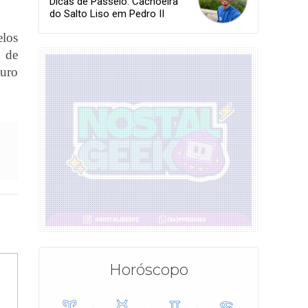
Dicas de Passeio: Cachoeira
do Salto Liso em Pedro II
elos
o de
turo
Horóscopo