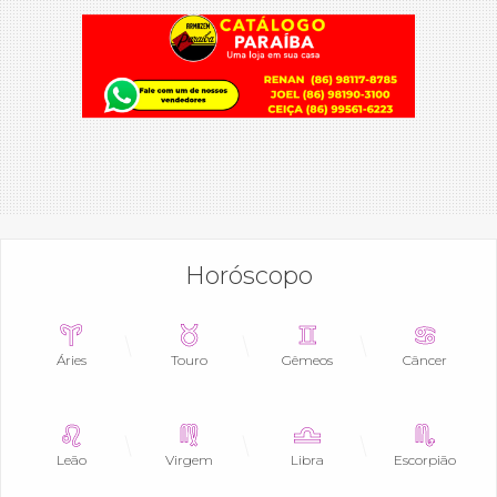
Horóscopo
Áries
Touro
Gêmeos
Câncer
Leão
Virgem
Libra
Escorpião