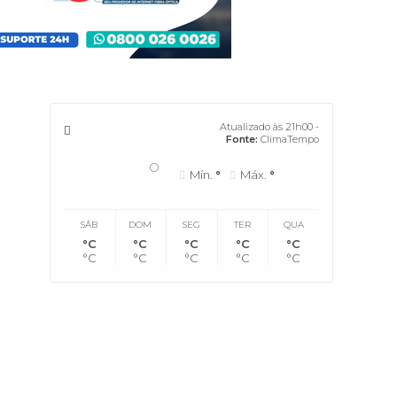
Atualizado às 21h00 -
Fonte:
ClimaTempo
°
Mín.
°
Máx.
°
SÁB
DOM
SEG
TER
QUA
°C
°C
°C
°C
°C
°C
°C
°C
°C
°C