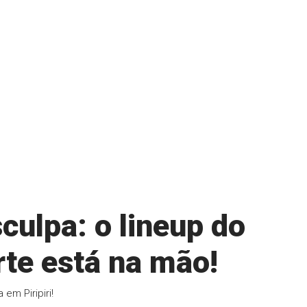
culpa: o lineup do
rte está na mão!
em Piripiri!