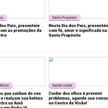
tro
Santo Propósito
dos Pais, presenteie
Neste Dia dos Pais, presentei
com as promoções da
com fé, amor e significado na
etro
Santo Propósito
ticos
Saúde ocular
os que cuidam do seu
Cuidar dos olhos é prevenir
 e realçam sua beleza
problemas, agende sua consu
ntra na Amô
no Centro da Visão!
 em Pedro II!