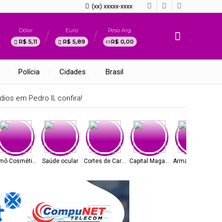
(xx) xxxxx-xxxx
Dólar
Euro
Peso Arg.
R$ 5,11
R$ 5,89
R$ 0,00
Polícia
Cidades
Brasil
ios em Pedro II; confira!
mô Cosméticos
Saúde ocular
Cortes de Carne
Capital Magazine
Armazém Paraíba