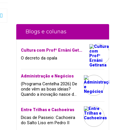
Blogs e colunas
Cultura com Profº Ernâni Getirana
O decreto da opala
Administração e Negócios
(Programa Centelha 2026) De
onde vêm as boas ideias?
Quando a inovação nasce da
coragem, da amizade e do
sonho de infância.
Entre Trilhas e Cachoeiras
Dicas de Passeio: Cachoeira
do Salto Liso em Pedro II