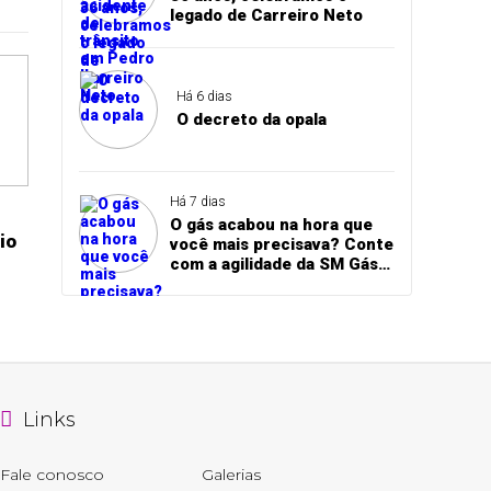
legado de Carreiro Neto
Há 6 dias
O decreto da opala
Há 7 dias
O gás acabou na hora que
io
você mais precisava? Conte
com a agilidade da SM Gás
para receber seu botijão
sem demora!
Links
Fale conosco
Galerias