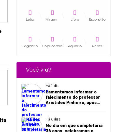
Leão
Virgem
Libra
Escorpião
e
Sagitário
Capricórnio
Aquário
Peixes
Você viu?
Há 1 dia
Lamentamos informar o
falecimento do professor
Aristides Pinheiro, após
acidente de trânsito em
Pedro II
lta
Há 6 dias
No dia em que completaria
36 anos, celebramos o