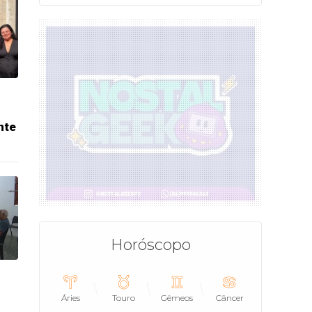
nte
Horóscopo
Áries
Touro
Gêmeos
Câncer