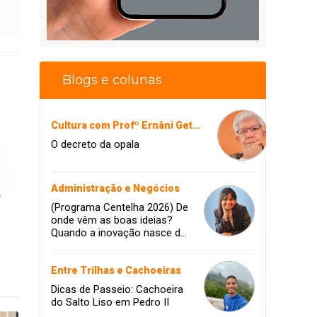
Blogs e colunas
Cultura com Profº Ernâni Getirana
O decreto da opala
Administração e Negócios
(Programa Centelha 2026) De
onde vêm as boas ideias?
Quando a inovação nasce da
coragem, da amizade e do
sonho de infância.
Entre Trilhas e Cachoeiras
Dicas de Passeio: Cachoeira
do Salto Liso em Pedro II