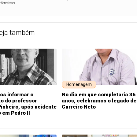
ofensivas.
eja também
Homenagem
s informar o
No dia em que completaria 36
o do professor
anos, celebramos o legado de
Pinheiro, após acidente
Carreiro Neto
o em Pedro II