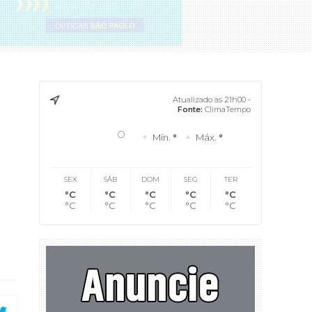
Atualizado às 21h00 -
Fonte:
ClimaTempo
°
Mín.
°
Máx.
°
SEX
SÁB
DOM
SEG
TER
°C
°C
°C
°C
°C
°C
°C
°C
°C
°C