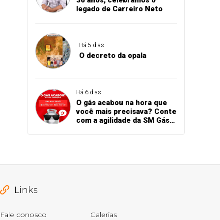
legado de Carreiro Neto
Há 5 dias
O decreto da opala
Há 6 dias
O gás acabou na hora que
você mais precisava? Conte
com a agilidade da SM Gás
para receber seu botijão
sem demora!
Links
Fale conosco
Galerias