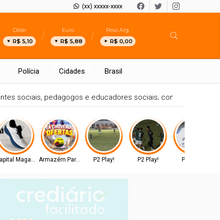
(xx) xxxxx-xxxx
Dólar
Euro
Peso Arg.
R$ 5,10
R$ 5,88
R$ 0,00
Polícia
Cidades
Brasil
tentes sociais, pedagogos e educadores sociais; confira!
apital Magazine
Armazém Paraíba
P2 Play!
P2 Play!
P2 Play!
S