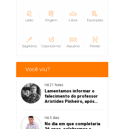
Leão
Virgem
Libra
Escorpião
Sagitário
Capricórnio
Aquário
Peixes
Você viu?
Há 21 horas
Lamentamos informar o
falecimento do professor
Aristides Pinheiro, após
acidente de trânsito em
Pedro II
Há 5 dias
No dia em que completaria
36 anos, celebramos o