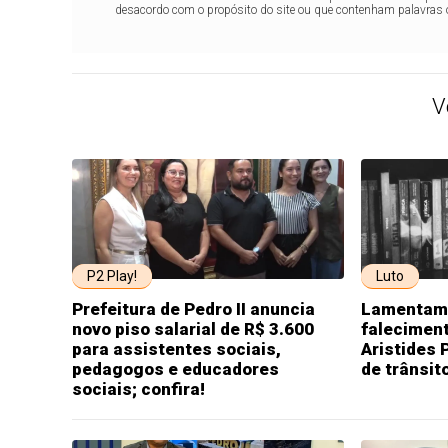
desacordo com o propósito do site ou que contenham palavras 
V
P2 Play!
Luto
Prefeitura de Pedro II anuncia
Lamentamo
novo piso salarial de R$ 3.600
faleciment
para assistentes sociais,
Aristides 
pedagogos e educadores
de trânsit
sociais; confira!