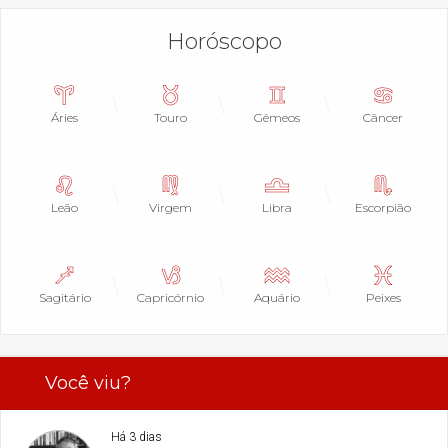
Horóscopo
Áries
Touro
Gêmeos
Câncer
Leão
Virgem
Libra
Escorpião
Sagitário
Capricórnio
Aquário
Peixes
Você viu?
Há 3 dias