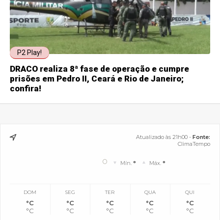
P2 Play!
DRACO realiza 8ª fase de operação e cumpre
prisões em Pedro II, Ceará e Rio de Janeiro;
confira!
Atualizado às 21h00 -
Fonte:
ClimaTempo
°
Mín.
°
Máx.
°
DOM
SEG
TER
QUA
QUI
°C
°C
°C
°C
°C
°C
°C
°C
°C
°C