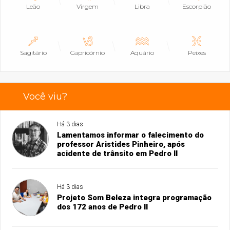
Leão
Virgem
Libra
Escorpião
Sagitário
Capricórnio
Aquário
Peixes
Você viu?
Há 3 dias
Lamentamos informar o falecimento do
professor Aristides Pinheiro, após
acidente de trânsito em Pedro II
Há 3 dias
Projeto Som Beleza integra programação
dos 172 anos de Pedro II