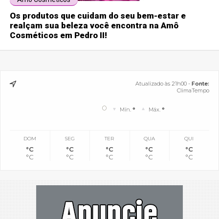
Os produtos que cuidam do seu bem-estar e
realçam sua beleza você encontra na Amô
Cosméticos em Pedro II!
Atualizado às 21h00 -
Fonte:
ClimaTempo
°
Mín.
°
Máx.
°
DOM
SEG
TER
QUA
QUI
°C
°C
°C
°C
°C
°C
°C
°C
°C
°C