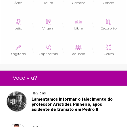
Áries
Touro
Gêmeos
Câncer
Leão
Virgem
Libra
Escorpião
Sagitário
Capricórnio
Aquário
Peixes
Você viu?
Há 2 dias
Lamentamos informar o falecimento do
professor Aristides Pinheiro, após
acidente de trânsito em Pedro II