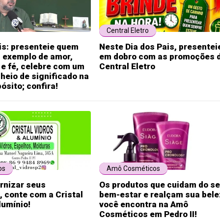
Central Eletro
is: presenteie quem
Neste Dia dos Pais, presentei
i exemplo de amor,
em dobro com as promoções 
e fé, celebre com um
Central Eletro
heio de significado na
ósito; confira!
os
Amô Cosméticos
rnizar seus
Os produtos que cuidam do s
 conte com a Cristal
bem-estar e realçam sua bel
lumínio!
você encontra na Amô
Cosméticos em Pedro II!