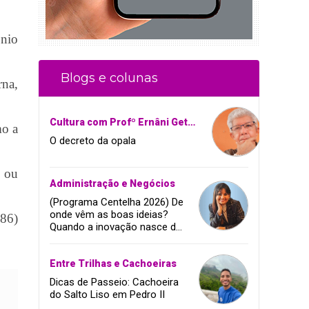
ônio
Blogs e colunas
rna,
Cultura com Profº Ernâni Getirana
mo a
O decreto da opala
s ou
Administração e Negócios
(Programa Centelha 2026) De
onde vêm as boas ideias?
(86)
Quando a inovação nasce da
coragem, da amizade e do
sonho de infância.
Entre Trilhas e Cachoeiras
Dicas de Passeio: Cachoeira
do Salto Liso em Pedro II