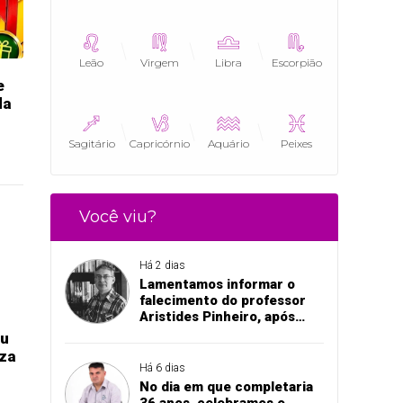
Leão
Virgem
Libra
Escorpião
e
da
Sagitário
Capricórnio
Aquário
Peixes
Você viu?
Há 2 dias
Lamentamos informar o
falecimento do professor
Aristides Pinheiro, após
acidente de trânsito em
eu
Pedro II
eza
Há 6 dias
No dia em que completaria
36 anos, celebramos o