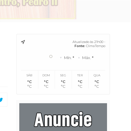
Atualizado às 21h00 -
Fonte:
ClimaTempo
°
Mín.
°
Máx.
°
SÁB
DOM
SEG
TER
QUA
°C
°C
°C
°C
°C
°C
°C
°C
°C
°C