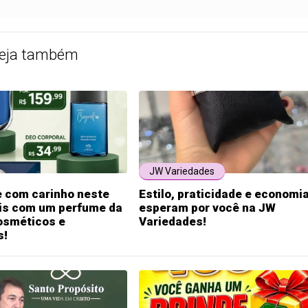
eja também
JW Variedades
e com carinho neste
Estilo, praticidade e economi
ais com um perfume da
esperam por você na JW
sméticos e
Variedades!
s!