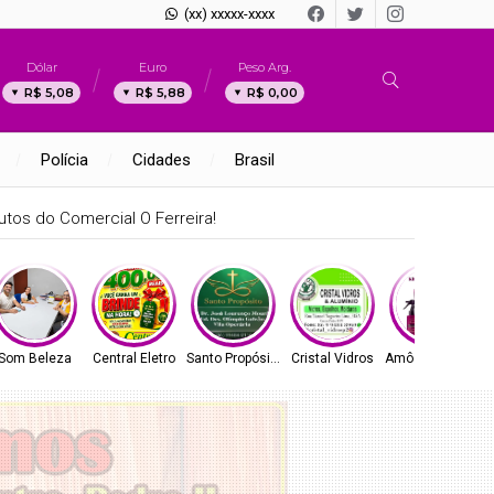
(xx) xxxxx-xxxx
Dólar
Euro
Peso Arg.
R$ 5,08
R$ 5,88
R$ 0,00
Polícia
Cidades
Brasil
tos do Comercial O Ferreira!
Som Beleza
Central Eletro
Santo Propósito
Cristal Vidros
Amô Cosméticos