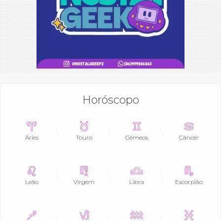
Horóscopo
Áries
Touro
Gêmeos
Câncer
Leão
Virgem
Libra
Escorpião