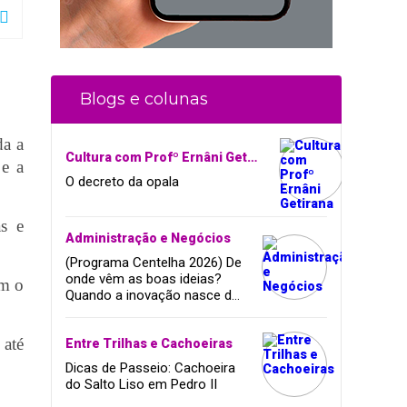
Blogs e colunas
da a
Cultura com Profº Ernâni Getirana
 e a
O decreto da opala
as e
Administração e Negócios
(Programa Centelha 2026) De
onde vêm as boas ideias?
em o
Quando a inovação nasce da
coragem, da amizade e do
sonho de infância.
 até
Entre Trilhas e Cachoeiras
Dicas de Passeio: Cachoeira
do Salto Liso em Pedro II