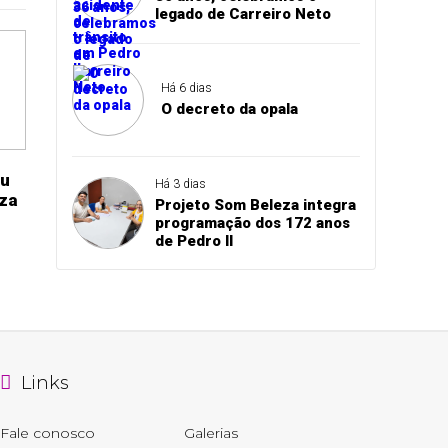
legado de Carreiro Neto
Há 6 dias
O decreto da opala
eu
Há 3 dias
eza
Projeto Som Beleza integra
programação dos 172 anos
de Pedro II
Links
Fale conosco
Galerias