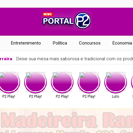
Entretenimento
Política
Concursos
Economia
rreira
Deixe sua mesa mais saborosa e tradicional com os produ
P2 Play!
P2 Play!
P2 Play!
P2 Play!
Luto