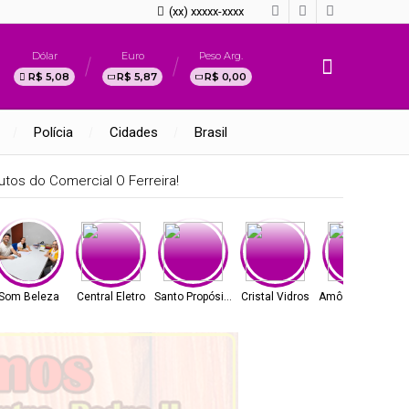
(xx) xxxxx-xxxx
Dólar
Euro
Peso Arg.
R$ 5,08
R$ 5,87
R$ 0,00
Polícia
Cidades
Brasil
tos do Comercial O Ferreira!
Som Beleza
Central Eletro
Santo Propósito
Cristal Vidros
Amô Cosméticos