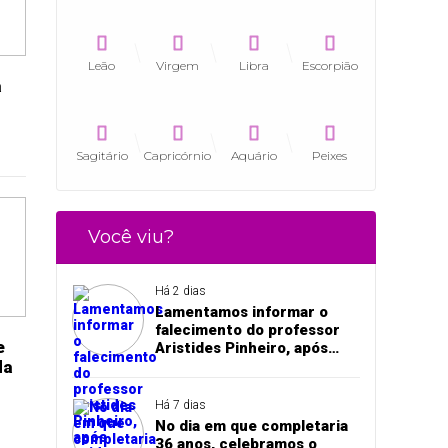
Leão
Virgem
Libra
Escorpião
a
Sagitário
Capricórnio
Aquário
Peixes
Você viu?
Há 2 dias
Lamentamos informar o
falecimento do professor
e
Aristides Pinheiro, após
da
acidente de trânsito em
Pedro II
Há 7 dias
No dia em que completaria
36 anos, celebramos o