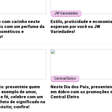
JW Variedades
e com carinho neste
Estilo, praticidade e economi
ais com um perfume da
esperam por você na JW
sméticos e
Variedades!
s!
Central Eletro
is: presenteie quem
Neste Dia dos Pais, presentei
i exemplo de amor,
em dobro com as promoções 
e fé, celebre com um
Central Eletro
heio de significado na
ósito; confira!