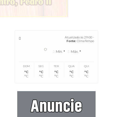
Atualizado às 21h00 -
Fonte:
ClimaTempo
°
Mín.
°
Máx.
°
DOM
SEG
TER
QUA
QUI
°C
°C
°C
°C
°C
°C
°C
°C
°C
°C