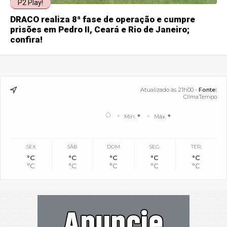
P2 Play!
DRACO realiza 8ª fase de operação e cumpre
prisões em Pedro II, Ceará e Rio de Janeiro;
confira!
Atualizado às 21h00 -
Fonte:
ClimaTempo
°
Mín.
°
Máx.
°
SEX
SÁB
DOM
SEG
TER
°C
°C
°C
°C
°C
°C
°C
°C
°C
°C