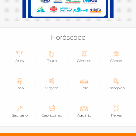
Horóscopo
Áries
Touro
Gêmeos
Câncer
Leão
Virgem
Libra
Escorpião
Sagitário
Capricórnio
Aquário
Peixes