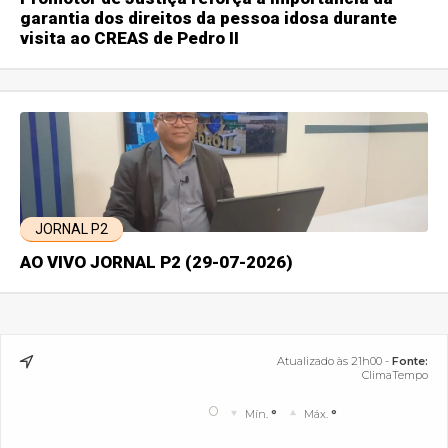
garantia dos direitos da pessoa idosa durante
visita ao CREAS de Pedro II
JORNAL P2
AO VIVO JORNAL P2 (29-07-2026)
Atualizado às 21h00 -
Fonte:
ClimaTempo
°
Mín.
°
Máx.
°