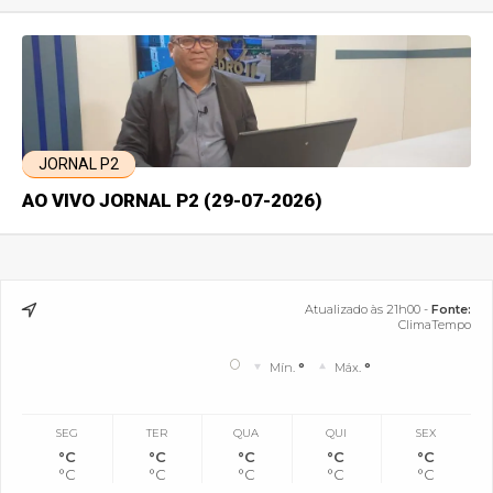
JORNAL P2
AO VIVO JORNAL P2 (29-07-2026)
Atualizado às 21h00 -
Fonte:
ClimaTempo
°
Mín.
°
Máx.
°
SEG
TER
QUA
QUI
SEX
°C
°C
°C
°C
°C
°C
°C
°C
°C
°C