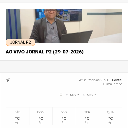
JORNAL P2
AO VIVO JORNAL P2 (29-07-2026)
Atualizado às 21h00 -
Fonte:
ClimaTempo
°
Mín.
°
Máx.
°
SÁB
DOM
SEG
TER
QUA
°C
°C
°C
°C
°C
°C
°C
°C
°C
°C