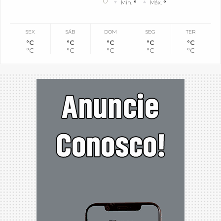
°
Mín.
°
Máx.
°
SEX
SÁB
DOM
SEG
TER
°C
°C
°C
°C
°C
°C
°C
°C
°C
°C