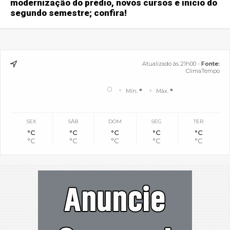
modernização do prédio, novos cursos e início do
segundo semestre; confira!
Atualizado às 21h00 -
Fonte:
ClimaTempo
°
Mín.
°
Máx.
°
SEX
SÁB
DOM
SEG
TER
°C
°C
°C
°C
°C
°C
°C
°C
°C
°C