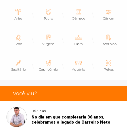
Áries
Touro
Gêmeos
Câncer
Leão
Virgem
Libra
Escorpião
Sagitário
Capricórnio
Aquário
Peixes
Você viu?
Há 5 dias
No dia em que completaria 36 anos,
celebramos o legado de Carreiro Neto