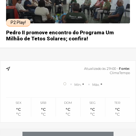
P2 Play!
Pedro II promove encontro do Programa Um
Milhão de Tetos Solares; confira!
Atualizado às 21h00 -
Fonte:
ClimaTempo
°
Mín.
°
Máx.
°
SEX
SÁB
DOM
SEG
TER
°C
°C
°C
°C
°C
°C
°C
°C
°C
°C