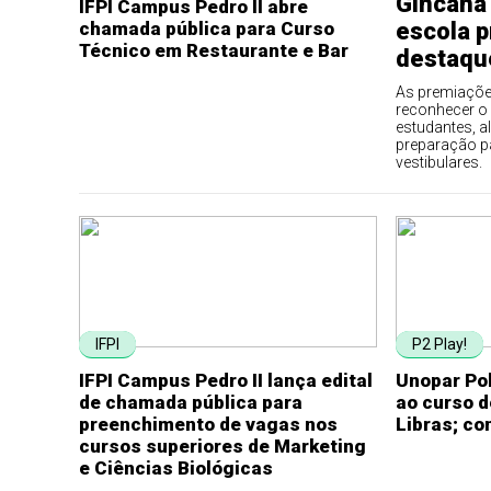
Gincana
IFPI Campus Pedro II abre
chamada pública para Curso
escola p
Técnico em Restaurante e Bar
destaqu
As premiaçõe
reconhecer o
estudantes, a
preparação p
vestibulares.
IFPI
P2 Play!
IFPI Campus Pedro II lança edital
Unopar Pol
de chamada pública para
ao curso 
preenchimento de vagas nos
Libras; con
cursos superiores de Marketing
e Ciências Biológicas