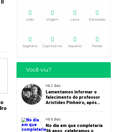
II
Leão
Virgem
Libra
Escorpião
Sagitário
Capricórnio
Aquário
Peixes
Você viu?
Há 2 dias
Lamentamos informar o
falecimento do professor
do
Aristides Pinheiro, após
dro
acidente de trânsito em
Pedro II
Há 6 dias
No dia em que completaria
36 anos, celebramos o