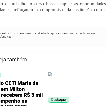
do de trabalho, o curso busca ampliar as oportunidade
dantes, reforçando o compromisso da instituição com 
realizá-lo. Nos reservamos ao direito de reprovar ou eliminar comentários em
ofensivas.
eja também
o CETI Maria de
 em Milton
 recebem R$ 3 mil
Destaque
empenho na