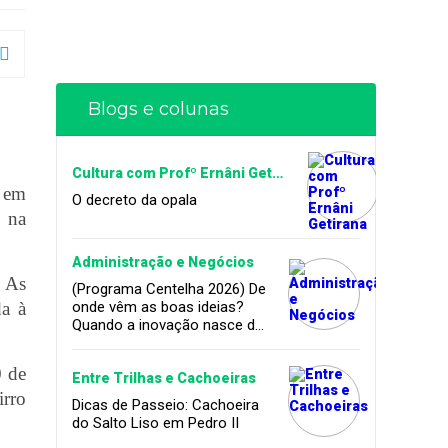
Blogs e colunas
Cultura com Profº Ernâni Getirana
o em
O decreto da opala
o na
Administração e Negócios
. As
(Programa Centelha 2026) De
da à
onde vêm as boas ideias?
Quando a inovação nasce da
coragem, da amizade e do
sonho de infância.
0 de
Entre Trilhas e Cachoeiras
irro
Dicas de Passeio: Cachoeira
do Salto Liso em Pedro II