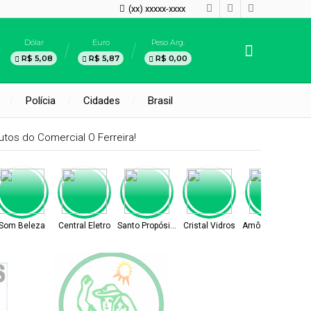
(xx) xxxxx-xxxx
Dólar
Euro
Peso Arg.
R$ 5,08
R$ 5,87
R$ 0,00
Polícia
Cidades
Brasil
tos do Comercial O Ferreira!
Som Beleza
Central Eletro
Santo Propósito
Cristal Vidros
Amô Cosméticos