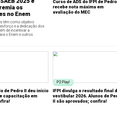
 SAEB 2025 e
Curso de ADS do IFPI de Pedro 
remia os
recebe nota máxima em
avaliação do MEC
es no Enem
s têm como objetivo
 esforço e a dedicação dos
lém de incentivar a
ara o Enem e outros
P2 Play!
o de Pedro II deu início
IFPI divulga o resultado final 
de capacitação em
vestibular 2026. Alunos de Pe
fira!
II são aprovados; confira!