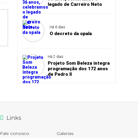
legado de Carreiro Neto
Há 6 dias
O decreto da opala
Há 2 dias
Projeto Som Beleza integra
programação dos 172 anos
de Pedro II
Links
Fale conosco
Galerias