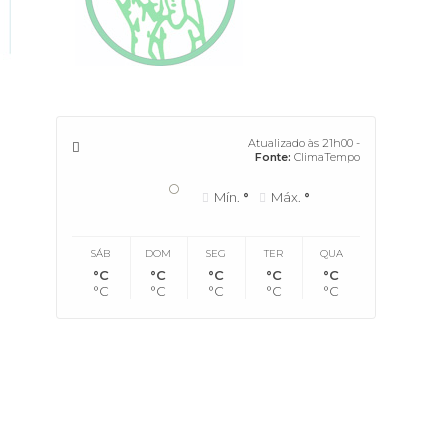
Atualizado às 21h00 -
Fonte:
ClimaTempo
°
Mín.
°
Máx.
°
SÁB
DOM
SEG
TER
QUA
°C
°C
°C
°C
°C
°C
°C
°C
°C
°C