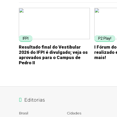
IFPI
P2 Play!
Resultado final do Vestibular
I Fórum do
2026 do IFPI é divulgado; veja os
realizado 
aprovados para o Campus de
mais!
Pedro II
Editorias
Brasil
Cidades