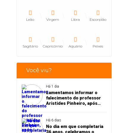
Leão
Virgem
Libra
Escorpião
Sagitário
Capricórnio
Aquário
Peixes
Você viu?
Há 1 dia
Lamentamos informar o
falecimento do professor
Aristides Pinheiro, após
acidente de trânsito em
Pedro II
Há 6 dias
No dia em que completaria
36 anos, celebramos o