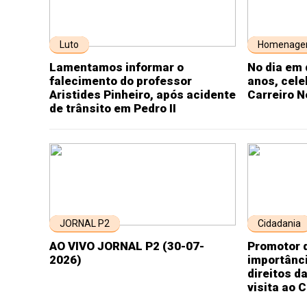
Luto
Homenag
Lamentamos informar o
No dia em 
falecimento do professor
anos, cel
Aristides Pinheiro, após acidente
Carreiro N
de trânsito em Pedro II
JORNAL P2
Cidadania
AO VIVO JORNAL P2 (30-07-
Promotor d
2026)
importânci
direitos d
visita ao 