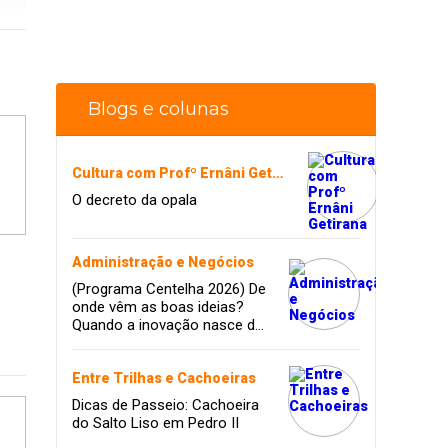
Blogs e colunas
Cultura com Profº Ernâni Getirana
O decreto da opala
Administração e Negócios
(Programa Centelha 2026) De
onde vêm as boas ideias?
Quando a inovação nasce da
coragem, da amizade e do
sonho de infância.
Entre Trilhas e Cachoeiras
Dicas de Passeio: Cachoeira
do Salto Liso em Pedro II