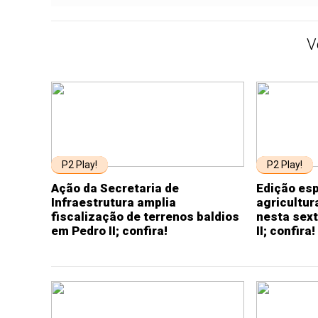
V
P2 Play!
P2 Play!
Ação da Secretaria de
Edição esp
Infraestrutura amplia
agricultur
fiscalização de terrenos baldios
nesta sext
em Pedro II; confira!
II; confira!