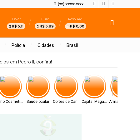
(xx) xxxxx-xxxx
Dólar
Euro
Peso Arg.
R$ 5,11
R$ 5,89
R$ 0,00
Polícia
Cidades
Brasil
ios em Pedro II; confira!
mô Cosméticos
Saúde ocular
Cortes de Carne
Capital Magazine
Armazém Paraíba