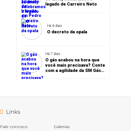
legado de Carreiro Neto
Há 6 dias
O decreto da opala
Há 7 dias
O gás acabou na hora que
você mais precisava? Conte
com a agilidade da SM Gás
para receber seu botijão
sem demora!
Links
Fale conosco
Galerias