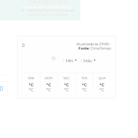
Atualizado às 21h00 -
Fonte:
ClimaTempo
°
Mín.
°
Máx.
°
SÁB
DOM
SEG
TER
QUA
°C
°C
°C
°C
°C
°C
°C
°C
°C
°C