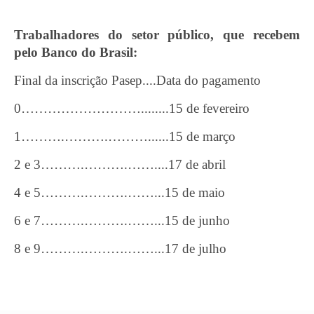
Trabalhadores do setor público, que recebem
pelo Banco do Brasil:
Final da inscrição Pasep....Data do pagamento
0………………………........15 de fevereiro
1……….……….………......15 de março
2 e 3……….……….……....17 de abril
4 e 5……….……….……...15 de maio
6 e 7……….……….……...15 de junho
8 e 9……….……….……...17 de julho