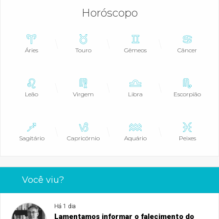
Horóscopo
Áries
Touro
Gêmeos
Câncer
Leão
Virgem
Libra
Escorpião
Sagitário
Capricórnio
Aquário
Peixes
Você viu?
Há 1 dia
Lamentamos informar o falecimento do