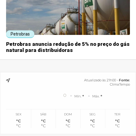
Petrobras
Petrobras anuncia redução de 5% no preço do gás
natural para distribuidoras
Atualizado às 21h00 -
Fonte:
ClimaTempo
°
Mín.
°
Máx.
°
SEX
SÁB
DOM
SEG
TER
°C
°C
°C
°C
°C
°C
°C
°C
°C
°C