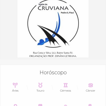
Horóscopo
Áries
Touro
Gêmeos
Câncer