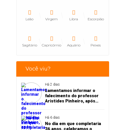
Leão
Virgem
Libra
Escorpião
Sagitário
Capricórnio
Aquário
Peixes
Você viu?
Há 2 dias
Lamentamos informar o
falecimento do professor
Aristides Pinheiro, após
acidente de trânsito em
Pedro II
Há 6 dias
No dia em que completaria
36 anos, celebramos o