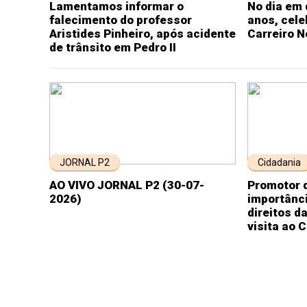
Lamentamos informar o
No dia em 
falecimento do professor
anos, cel
Aristides Pinheiro, após acidente
Carreiro N
de trânsito em Pedro II
JORNAL P2
Cidadania
AO VIVO JORNAL P2 (30-07-
Promotor d
2026)
importânci
direitos d
visita ao 