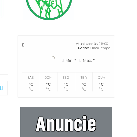
Atualizado às 21h00 -
Fonte:
ClimaTempo
°
Mín.
°
Máx.
°
SÁB
DOM
SEG
TER
QUA
°C
°C
°C
°C
°C
°C
°C
°C
°C
°C