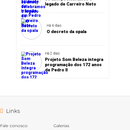
legado de Carreiro Neto
Há 6 dias
O decreto da opala
Há 2 dias
Projeto Som Beleza integra
programação dos 172 anos
de Pedro II
Links
Fale conosco
Galerias