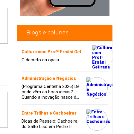
Blogs e colunas
Cultura com Profº Ernâni Getirana
O decreto da opala
Administração e Negócios
(Programa Centelha 2026) De
onde vêm as boas ideias?
Quando a inovação nasce da
coragem, da amizade e do
sonho de infância.
Entre Trilhas e Cachoeiras
Dicas de Passeio: Cachoeira
do Salto Liso em Pedro II