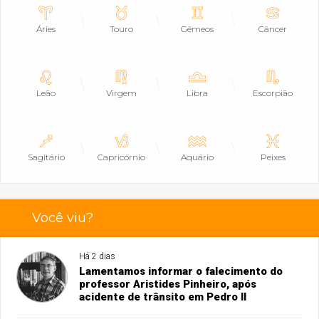
Áries
Touro
Gêmeos
Câncer
Leão
Virgem
Libra
Escorpião
Sagitário
Capricórnio
Aquário
Peixes
Você viu?
Há 2 dias
Lamentamos informar o falecimento do
professor Aristides Pinheiro, após
acidente de trânsito em Pedro II