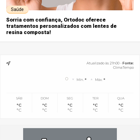
Saúde
Sorria com confiança, Ortodoc oferece
tratamentos personalizados com lentes de
resina composta!
Atualizado às 21h00 -
Fonte:
ClimaTempo
°
Mín.
°
Máx.
°
SÁB
DOM
SEG
TER
QUA
°C
°C
°C
°C
°C
°C
°C
°C
°C
°C