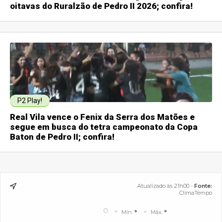
oitavas do Ruralzão de Pedro II 2026; confira!
P2 Play!
Real Vila vence o Fenix da Serra dos Matões e
segue em busca do tetra campeonato da Copa
Baton de Pedro II; confira!
Atualizado às 21h00 -
Fonte:
ClimaTempo
°
Mín.
°
Máx.
°