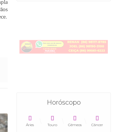
mpla
rãos
ece.
Horóscopo
Áries
Touro
Gêmeos
Câncer