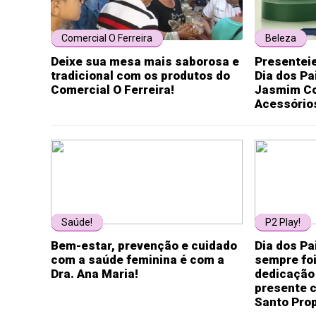
Comercial O Ferreira
Beleza
Deixe sua mesa mais saborosa e
Presentei
tradicional com os produtos do
Dia dos P
Comercial O Ferreira!
Jasmim Co
Acessório
Saúde!
P2 Play!
Bem-estar, prevenção e cuidado
Dia dos Pa
com a saúde feminina é com a
sempre fo
Dra. Ana Maria!
dedicação 
presente c
Santo Prop