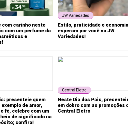
JW Variedades
e com carinho neste
Estilo, praticidade e economi
ais com um perfume da
esperam por você na JW
sméticos e
Variedades!
s!
Central Eletro
is: presenteie quem
Neste Dia dos Pais, presentei
i exemplo de amor,
em dobro com as promoções 
e fé, celebre com um
Central Eletro
heio de significado na
ósito; confira!