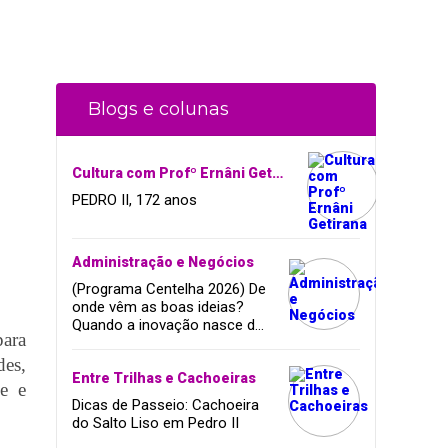
Blogs e colunas
Cultura com Profº Ernâni Getirana
PEDRO II, 172 anos
Administração e Negócios
(Programa Centelha 2026) De
onde vêm as boas ideias?
Quando a inovação nasce da
para
coragem, da amizade e do
sonho de infância.
des,
Entre Trilhas e Cachoeiras
ne e
Dicas de Passeio: Cachoeira
do Salto Liso em Pedro II