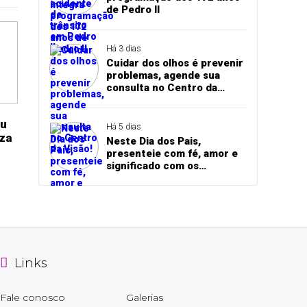
de Pedro II
Há 3 dias
Cuidar dos olhos é prevenir
problemas, agende sua
consulta no Centro da
Visão!
eu
Há 5 dias
eza
Neste Dia dos Pais,
presenteie com fé, amor e
significado com os
produtos da Santo
Propósito
Links
Fale conosco
Galerias