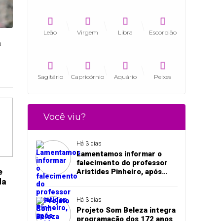
Leão
Virgem
Libra
Escorpião
a
Sagitário
Capricórnio
Aquário
Peixes
Você viu?
Há 3 dias
Lamentamos informar o
falecimento do professor
e
Aristides Pinheiro, após
acidente de trânsito em
da
Pedro II
Há 3 dias
Projeto Som Beleza integra
programação dos 172 anos