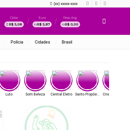
(xx) xxxxx-xxxx
Dólar
Euro
Peso Arg.
R$ 5,08
R$ 5,87
R$ 0,00
Polícia
Cidades
Brasil
Luto
Som Beleza
Central Eletro
Santo Propósito
Cristal Vidros
A