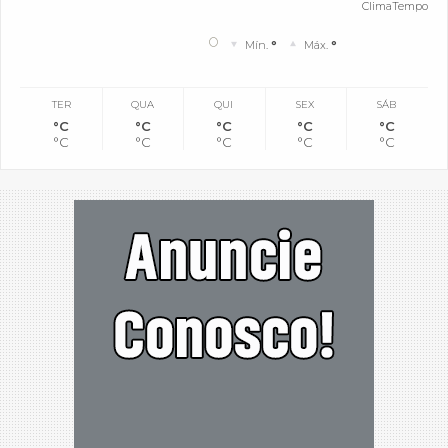
ClimaTempo
°
Mín.
°
Máx.
°
TER
QUA
QUI
SEX
SÁB
°C
°C
°C
°C
°C
°C
°C
°C
°C
°C