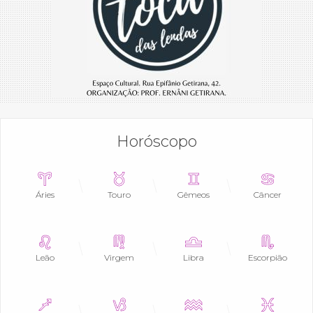
Horóscopo
Áries
Touro
Gêmeos
Câncer
Leão
Virgem
Libra
Escorpião