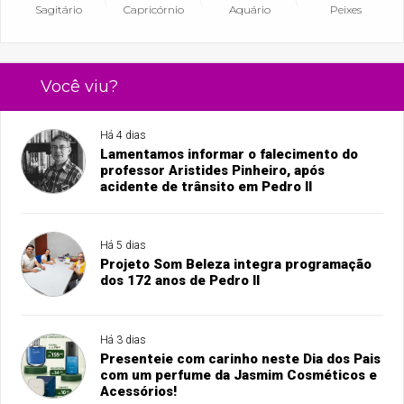
Sagitário
Capricórnio
Aquário
Peixes
Você viu?
Há 4 dias
Lamentamos informar o falecimento do
professor Aristides Pinheiro, após
acidente de trânsito em Pedro II
Há 5 dias
Projeto Som Beleza integra programação
dos 172 anos de Pedro II
Há 3 dias
Presenteie com carinho neste Dia dos Pais
com um perfume da Jasmim Cosméticos e
Acessórios!