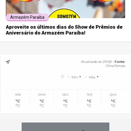
Armazém Paraíba
Aproveite os últimos dias do Show de Prêmios de
Aniversário do Armazém Paraíba!
Atualizado às 21h00 -
Fonte:
ClimaTempo
°
Mín.
°
Máx.
°
SÁB
DOM
SEG
TER
QUA
°C
°C
°C
°C
°C
°C
°C
°C
°C
°C