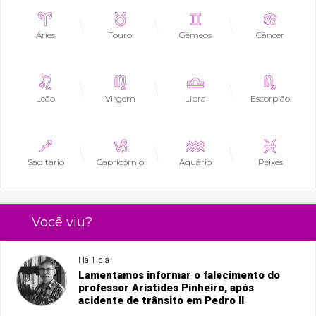
Áries
Touro
Gêmeos
Câncer
Leão
Virgem
Libra
Escorpião
Sagitário
Capricórnio
Aquário
Peixes
Você viu?
Há 1 dia
Lamentamos informar o falecimento do
professor Aristides Pinheiro, após
acidente de trânsito em Pedro II