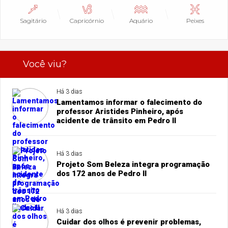
Sagitário
Capricórnio
Aquário
Peixes
Você viu?
Há 3 dias
Lamentamos informar o falecimento do
professor Aristides Pinheiro, após
acidente de trânsito em Pedro II
Há 3 dias
Projeto Som Beleza integra programação
dos 172 anos de Pedro II
Há 3 dias
Cuidar dos olhos é prevenir problemas,