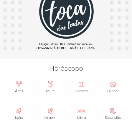
Horóscopo
Áries
Touro
Gêmeos
Câncer
Leão
Virgem
Libra
Escorpião