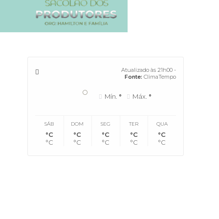
Atualizado às 21h00 -
Fonte:
ClimaTempo
°
Mín.
°
Máx.
°
SÁB
DOM
SEG
TER
QUA
°C
°C
°C
°C
°C
°C
°C
°C
°C
°C