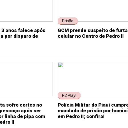
Prisão
 3 anos falece após
GCM prende suspeito de furta
da por disparo de
celular no Centro de Pedro II
P2 Play!
ta sofre cortes no
Polícia Militar do Piauí cumpr
 pescoço após ser
mandado de prisão por homicí
or linha de pipa com
em Pedro II; confira!
edro II