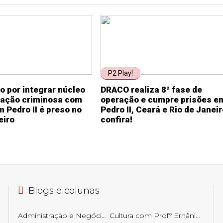
P2 Play!
o por integrar núcleo
DRACO realiza 8ª fase de
zação criminosa com
operação e cumpre prisões e
 Pedro II é preso no
Pedro II, Ceará e Rio de Janeir
eiro
confira!
Blogs e colunas
Administração e Negócios
Cultura com Profº Ernâni Getirana