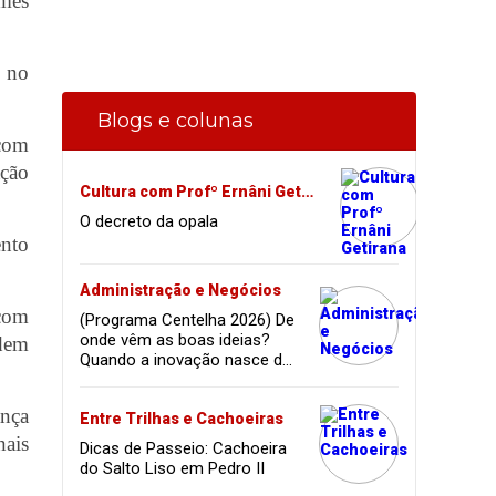
imes
o no
Blogs e colunas
 com
ação
Cultura com Profº Ernâni Getirana
O decreto da opala
ento
Administração e Negócios
 com
(Programa Centelha 2026) De
onde vêm as boas ideias?
rdem
Quando a inovação nasce da
coragem, da amizade e do
sonho de infância.
ança
Entre Trilhas e Cachoeiras
nais
Dicas de Passeio: Cachoeira
do Salto Liso em Pedro II