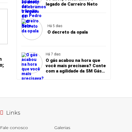
legado de Carreiro Neto
Há 5 dias
O decreto da opala
Há 7 dias
m
O gás acabou na hora que
o;
você mais precisava? Conte
com a agilidade da SM Gás
para receber seu botijão
sem demora!
Links
Fale conosco
Galerias