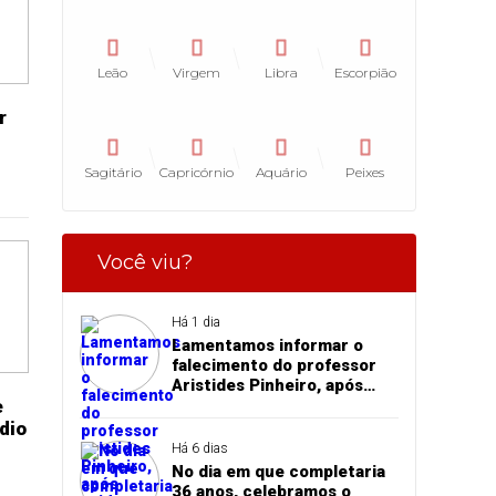
Leão
Virgem
Libra
Escorpião
r
Sagitário
Capricórnio
Aquário
Peixes
Você viu?
Há 1 dia
Lamentamos informar o
falecimento do professor
Aristides Pinheiro, após
e
acidente de trânsito em
Pedro II
dio
Há 6 dias
No dia em que completaria
36 anos, celebramos o