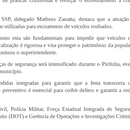
s de práticas criminosas e reforçar o enfrentamento a cr
 SSP, delegado Matheus Zanatta, destaca que a atuaçã
otas utilizadas para escoamento de veículos roubados.
 como esta são fundamentais para impedir que veículos
calização é rigorosa e visa proteger o patrimônio da popul
pontuou o superintendente.
s de segurança será intensificado durante o Pirifolia, ev
município.
idas integradas para garantir que a festa transcorra
 preventivo é essencial para coibir delitos e garantir a o
l, Polícia Militar, Força Estadual Integrada de Segur
sito (DOT) e Gerência de Operações e Investigações Crimi