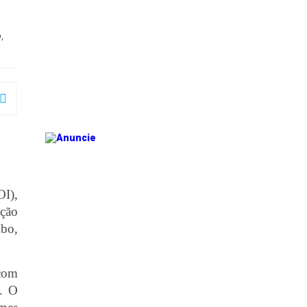
,
OI),
ação
ubo,
 com
r. O