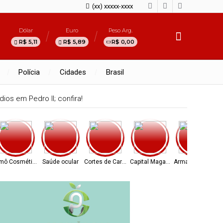
(xx) xxxxx-xxxx
Dólar
Euro
Peso Arg.
R$ 5,11
R$ 5,89
R$ 0,00
Polícia
Cidades
Brasil
ios em Pedro II; confira!
mô Cosméticos
Saúde ocular
Cortes de Carne
Capital Magazine
Armazém Paraíba