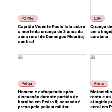
P2 Play!
Luto
Capitão Vicente Paulo fala sobre
Criança de
a morte da criança de 3 anos da
ser atingi
zona rural de Domingos Mourão;
carabina
confira!
Polícia
Alerta!
Homem é esfaqueado após
Motociclis
discussão durante partida de
rosto e no
baralho em Pedro II; acusado é
atingido p
preso pela polícia militar
cerol em P