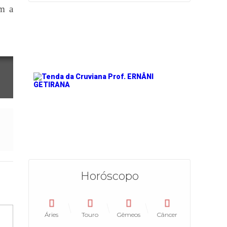
om a
Horóscopo
Áries
Touro
Gêmeos
Câncer