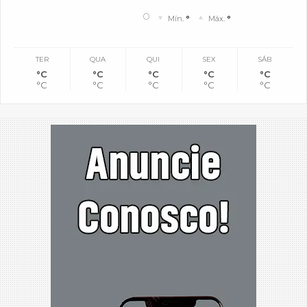
°
Mín.
°
Máx.
°
TER
QUA
QUI
SEX
SÁB
°C
°C
°C
°C
°C
°C
°C
°C
°C
°C