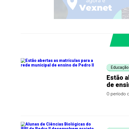
Educação
Estão a
de ensi
O período d