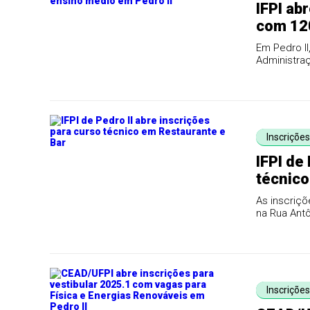
IFPI ab
com 120
ao ensi
Em Pedro II
Administra
Inscriçõe
IFPI de
técnico
As inscriçõ
na Rua Antô
Inscriçõe