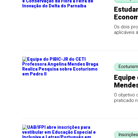
Estudan
Economi
de Inov
Os dois pro
aplicáveis 
Ecoturis
Equipe 
Mendes 
Ecoturi
O objetivo
praticado n
socioecon
Inscriçõe