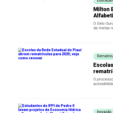
Educação
Milton 
Alfabet
O Selo Our
de metas re
Rematrícu
Escolas
rematrí
O processo,
acessibilid
Inovação