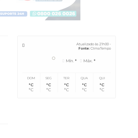
Atualizado às 21h00 -
Fonte:
ClimaTempo
°
Mín.
°
Máx.
°
DOM
SEG
TER
QUA
QUI
°C
°C
°C
°C
°C
°C
°C
°C
°C
°C