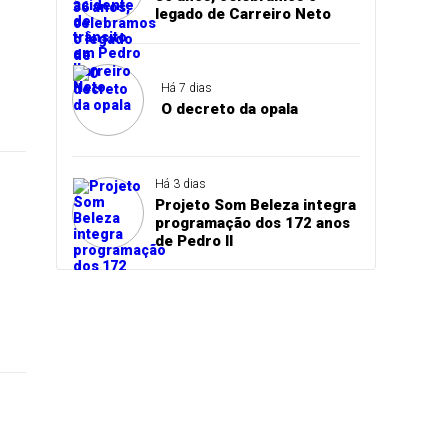
legado de Carreiro Neto
Há 7 dias
O decreto da opala
Há 3 dias
Projeto Som Beleza integra
programação dos 172 anos
de Pedro II