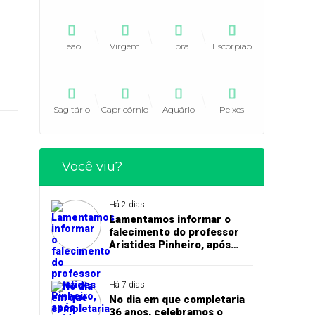
Leão
Virgem
Libra
Escorpião
Sagitário
Capricórnio
Aquário
Peixes
Você viu?
Há 2 dias
Lamentamos informar o
falecimento do professor
Aristides Pinheiro, após
acidente de trânsito em
Pedro II
Há 7 dias
No dia em que completaria
36 anos, celebramos o