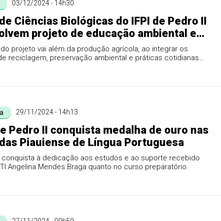
03/12/2024 - 14h30
de Ciências Biológicas do IFPI de Pedro II
olvem projeto de educação ambiental em
de Milton Brandão
do projeto vai além da produção agrícola, ao integrar os
e reciclagem, preservação ambiental e práticas cotidianas
s.
29/11/2024 - 14h13
a
e Pedro II conquista medalha de ouro nas
das Piauiense de Língua Portuguesa
 a conquista à dedicação aos estudos e ao suporte recebido
TI Angelina Mendes Braga quanto no curso preparatório.