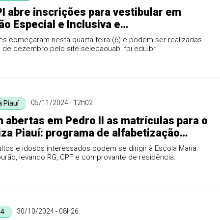
I abre inscrições para vestibular em
o Especial e Inclusiva e
Português em Pedro II
es começaram nesta quarta-feira (6) e podem ser realizadas
1 de dezembro pelo site selecaouab.ifpi.edu.br.
05/11/2024 - 12h02
 Piauí
abertas em Pedro II as matrículas para o
iza Piauí: programa de alfabetização
 bolsa de R$ 600
ltos e idosos interessados podem se dirigir à Escola Maria
rão, levando RG, CPF e comprovante de residência.
30/10/2024 - 08h26
24