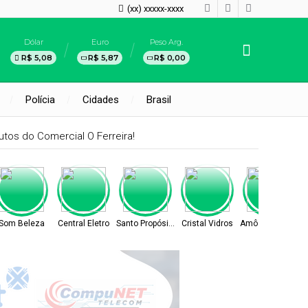
(xx) xxxxx-xxxx
Dólar
Euro
Peso Arg.
R$ 5,08
R$ 5,87
R$ 0,00
Polícia
Cidades
Brasil
tos do Comercial O Ferreira!
Som Beleza
Central Eletro
Santo Propósito
Cristal Vidros
Amô Cosméticos