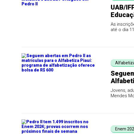
UAB/IFP
Educaçã
Letras/
As inscriçõ
até o dia 1
Alfabetiza
Seguem 
Alfabet
oferece
Jovens, adu
Mendes Mou
Enem 20