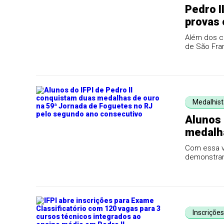
Pedro I
provas 
Além dos c
de São Fra
II.
Medalhist
Alunos 
medalha
RJ pelo
Com essa vi
demonstram
competitivi
Inscriçõe