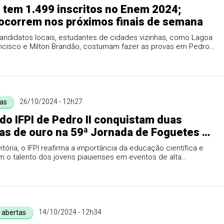
I tem 1.499 inscritos no Enem 2024;
ocorrem nos próximos finais de semana
andidatos locais, estudantes de cidades vizinhas, como Lagoa
ncisco e Milton Brandão, costumam fazer as provas em Pedro
26/10/2024 - 12h27
as
do IFPI de Pedro II conquistam duas
s de ouro na 59ª Jornada de Foguetes no
 segundo ano consecutivo
tória, o IFPI reafirma a importância da educação científica e
 o talento dos jovens piauienses em eventos de alta
dade nacional
14/10/2024 - 12h34
s abertas