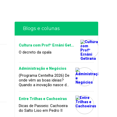
Blogs e colunas
Cultura com Profº Ernâni Getirana
O decreto da opala
Administração e Negócios
(Programa Centelha 2026) De
onde vêm as boas ideias?
Quando a inovação nasce da
coragem, da amizade e do
sonho de infância.
Entre Trilhas e Cachoeiras
Dicas de Passeio: Cachoeira
do Salto Liso em Pedro II