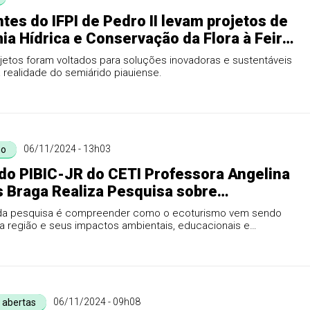
tes do IFPI de Pedro II levam projetos de
a Hídrica e Conservação da Flora à Feira
ação do Delta do Parnaíba
jetos foram voltados para soluções inovadoras e sustentáveis
à realidade do semiárido piauiense.
06/11/2024 - 13h03
mo
do PIBIC-JR do CETI Professora Angelina
Braga Realiza Pesquisa sobre
smo em Pedro II
 da pesquisa é compreender como o ecoturismo vem sendo
a região e seus impactos ambientais, educacionais e
ômicos.
06/11/2024 - 09h08
s abertas