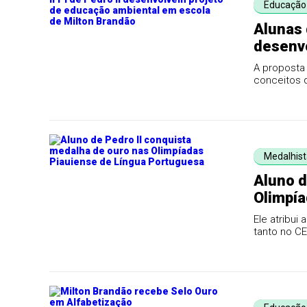
Educação
Alunas 
desenv
escola 
A proposta 
conceitos d
sustentávei
Medalhist
Aluno d
Olimpía
Ele atribui
tanto no CE