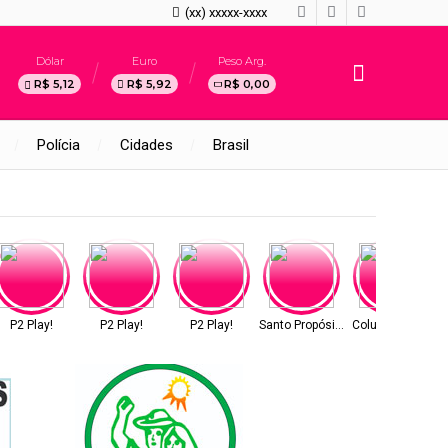
(xx) xxxxx-xxxx
Dólar
Euro
Peso Arg.
R$ 5,12
R$ 5,92
R$ 0,00
Polícia
Cidades
Brasil
P2 Play!
P2 Play!
P2 Play!
Santo Propósito
Coluna do Ernâni