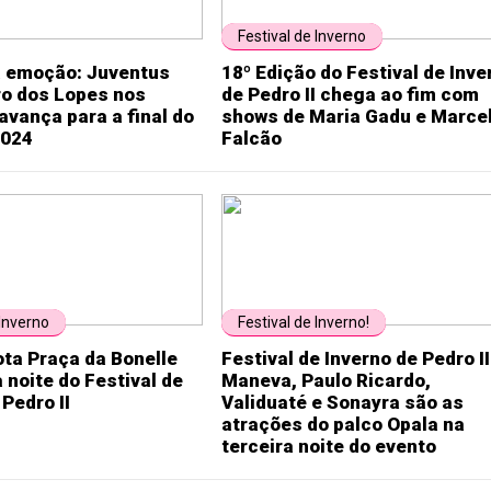
Festival de Inverno
 emoção: Juventus
18º Edição do Festival de Inve
ro dos Lopes nos
de Pedro II chega ao fim com
 avança para a final do
shows de Maria Gadu e Marce
2024
Falcão
 Inverno
Festival de Inverno!
ota Praça da Bonelle
Festival de Inverno de Pedro II
a noite do Festival de
Maneva, Paulo Ricardo,
 Pedro II
Validuaté e Sonayra são as
atrações do palco Opala na
terceira noite do evento