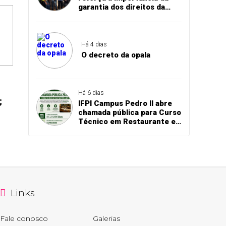
garantia dos direitos da
pessoa idosa durante visita
ao CREAS de Pedro II
Há 4 dias
O decreto da opala
Há 6 dias
;
IFPI Campus Pedro II abre
chamada pública para Curso
Técnico em Restaurante e
Bar
Links
Fale conosco
Galerias