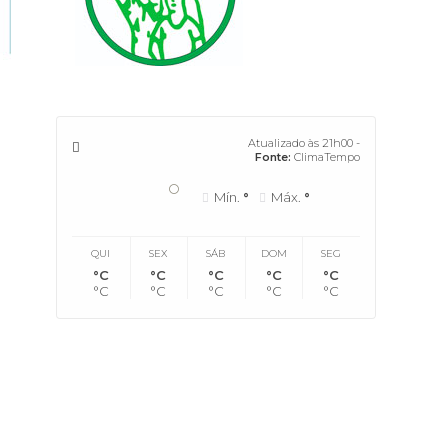
Atualizado às 21h00 -
Fonte:
ClimaTempo
°
Mín.
°
Máx.
°
QUI
SEX
SÁB
DOM
SEG
°C
°C
°C
°C
°C
°C
°C
°C
°C
°C