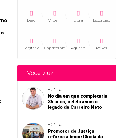
rno
Leão
Virgem
Libra
Escorpião
lo
Sagitário
Capricórnio
Aquário
Peixes
Você viu?
Há 4 dias
No dia em que completaria
:
36 anos, celebramos o
legado de Carreiro Neto
Há 6 dias
Promotor de Justiça
reforça a importância da