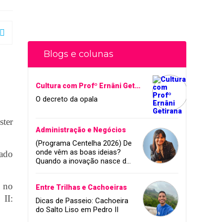
Blogs e colunas
Cultura com Profº Ernâni Getirana
O decreto da opala
ster
Administração e Negócios
(Programa Centelha 2026) De
onde vêm as boas ideias?
zado
Quando a inovação nasce da
coragem, da amizade e do
sonho de infância.
a no
Entre Trilhas e Cachoeiras
II:
Dicas de Passeio: Cachoeira
do Salto Liso em Pedro II