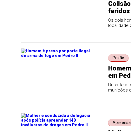
Colisão
feridos
Os dois ho
localidade
colidiram c
Prisão
Homem é
em Pedr
Durante a r
munições de
Apreensã