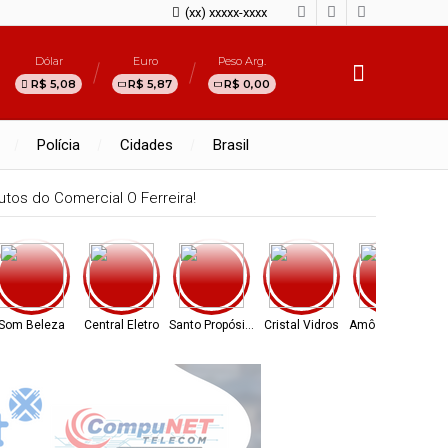
(xx) xxxxx-xxxx
Dólar
Euro
Peso Arg.
R$ 5,08
R$ 5,87
R$ 0,00
Polícia
Cidades
Brasil
tos do Comercial O Ferreira!
Som Beleza
Central Eletro
Santo Propósito
Cristal Vidros
Amô Cosméticos