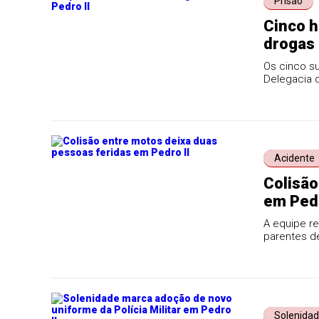
Prisão
Cinco h
drogas 
Os cinco s
Delegacia de
Acidente
Colisão
em Pedr
A equipe r
parentes d
unidade hosp
Solenida