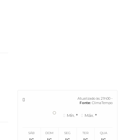
Atualizado às 21h00 -
Fonte:
ClimaTempo
°
Mín.
°
Máx.
°
SÁB
DOM
SEG
TER
QUA
°C
°C
°C
°C
°C