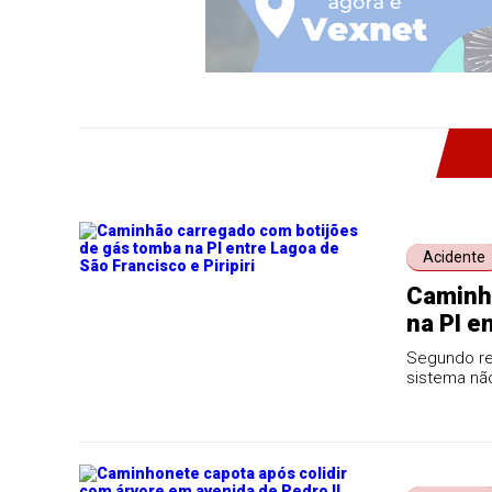
Acidente
Caminhã
na PI e
Segundo rel
sistema nã