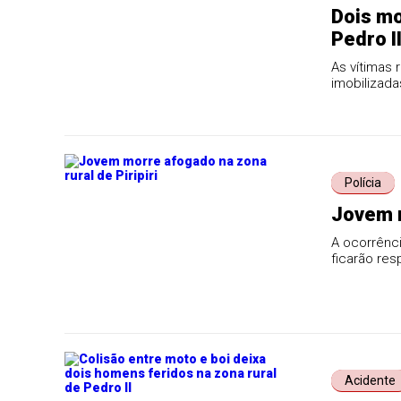
Dois mo
Pedro I
As vítimas 
imobilizada
Getirana Ne
Polícia
Jovem m
A ocorrênci
ficarão res
Acidente