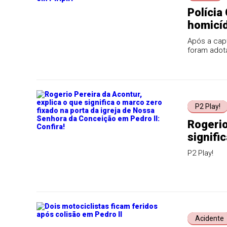
Polícia
homicíd
Após a capt
foram adot
P2 Play!
Rogerio
signifi
de Noss
P2 Play!
Confira
Acidente