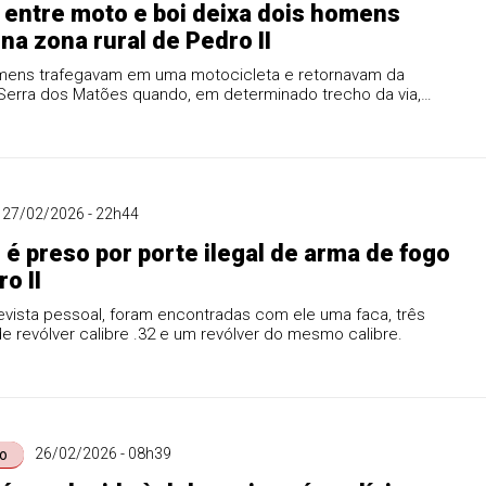
 entre moto e boi deixa dois homens
 na zona rural de Pedro II
mens trafegavam em uma motocicleta e retornavam da
 Serra dos Matões quando, em determinado trecho da via,
om um boi que estava na pista.
27/02/2026 - 22h44
 preso por porte ilegal de arma de fogo
o II
evista pessoal, foram encontradas com ele uma faca, três
 revólver calibre .32 e um revólver do mesmo calibre.
26/02/2026 - 08h39
o