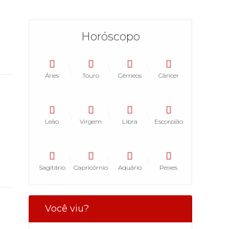
Horóscopo
Áries
Touro
Gêmeos
Câncer
Leão
Virgem
Libra
Escorpião
Sagitário
Capricórnio
Aquário
Peixes
Você viu?